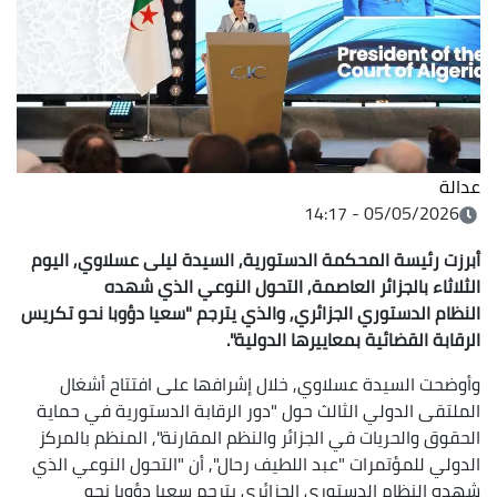
عدالة
05/05/2026 - 14:17
أبرزت رئيسة المحكمة الدستورية, السيدة ليلى عسلاوي, اليوم
الثلاثاء بالجزائر العاصمة, التحول النوعي الذي شهده
النظام الدستوري الجزائري, والذي يترجم "سعيا دؤوبا نحو تكريس
الرقابة القضائية بمعاييرها الدولية".
وأوضحت السيدة عسلاوي, خلال إشرافها على افتتاح أشغال
الملتقى الدولي الثالث حول "دور الرقابة الدستورية في حماية
الحقوق والحريات في الجزائر والنظم المقارنة", المنظم بالمركز
الدولي للمؤتمرات "عبد اللطيف رحال", أن "التحول النوعي الذي
شهده النظام الدستوري الجزائري يترجم سعيا دؤوبا نحو