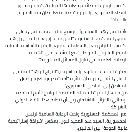
تكريس الرقابة القضائية بمعاييرها الدولية", كما يترجم دور
القضاء الدستوري, باعتباره "حصنا منيعا تصان فيه الحقوق
والحريات".
وأكدت في هذا السياق بأن ترسيخ تقليد عقد ملتقى دولي
سنوي للمحكمة الدستورية "ليس مجرد إجراء تنظيمي, بل هو
تكريس للالتزام بجعل القضاء الدستوري الركيزة الأساسية لحماية
المركز القانوني للمواطن" مع التشديد على "أهمية
الرصانة العلمية في تناول المسائل الدستورية".
وذكرت السيدة عسلاوي بالمناسبة ب"النجاح الباهر" للملتقى
الدولي الثاني, مبرزة أن نتائجه "أكدت ضرورة تعزيز وصول
المواطن إلى القاضي الدستوري".
من جانبها, اعتبرت الممثلة المقيمة لبرنامج الأمم المتحدة
الإنمائي بالجزائر, ناتاشا فان رين, أن تنظيم هذا اللقاء الدولي
بالشراكة
مع المحكمة الدستورية وتحت الرعاية السامية لرئيس
الجمهورية, السيد عبد المجيد تبون, يعكس "شراكة إستراتيجية
عالية الجودة" بين الجانبين.