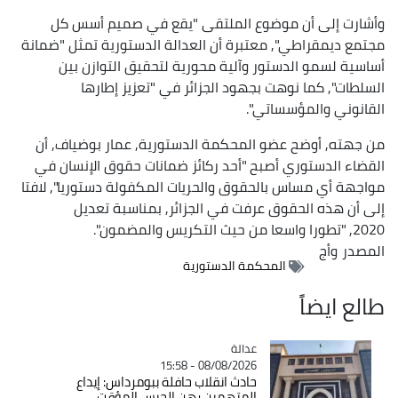
وأشارت إلى أن موضوع الملتقى "يقع في صميم أسس كل
مجتمع ديمقراطي", معتبرة أن العدالة الدستورية تمثل "ضمانة
أساسية لسمو الدستور وآلية محورية لتحقيق التوازن بين
السلطات", كما نوهت بجهود الجزائر في "تعزيز إطارها
القانوني والمؤسساتي".
من جهته, أوضح عضو المحكمة الدستورية, عمار بوضياف, أن
القضاء الدستوري أصبح "أحد ركائز ضمانات حقوق الإنسان في
مواجهة أي مساس بالحقوق والحريات المكفولة دستوريا", لافتا
إلى أن هذه الحقوق عرفت في الجزائر, بمناسبة تعديل
2020, "تطورا واسعا من حيث التكريس والمضمون".
المصدر
وأج
المحكمة الدستورية
طالع ايضاً
عدالة
Catégorie
08/08/2026 - 15:58
حادث انقلاب حافلة ببومرداس: إيداع
المتهمين رهن الحبس المؤقت