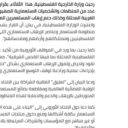
رحبت وزارة الخارجية الفلسطينية، هذا الثلاثاء، بقرا
عدد من المنظمات والشخصيات الاستعمارية الصهيون
الغربية المحتلة وكذلك دعم إرهاب المستعمرين ال
واعتبرت الوزارة الفلسطينية، في بيان، أن القرار 
منظومة الاستعمار وعناصر الإرهاب الاستعماري الت
الفلسطينيين وممتلكاتهم وأرضهم ومقدساتهم".
كما رحبت بما ورد في المواقف الأوروبية من تأكيد
الفلسطينية المحتلة بما فيها القدس الشرقية"، م
تقود وتحرض وتمول الإرهاب الاستعماري يشكل "خطو
بإجراءات عملية ورادعة لوقف التوسع الاستعماري و
ودعا البيان إلى "تعليق" اتفاقية الشراكة بين الاتح
الولاية القضائية العالمية ومقاطعة بضائع المستع
المتورطين بالإرهاب والدعم والحماية لهذه المنظوم
كما دعا دول الاتحاد الأوروبي إلى "البناء على هذ
الاستعمار بكافة أشكالها ومنع دخول منتجات المست
أو غير مباشر مع المؤسسات والشركات المرتبطة بالاست
والأخلاقية".