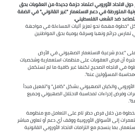
ر دول الاتحاد الأوروبي اعتماد حزمة جديدة من العقوبات بحق
ية المتورطة في دعم الاستعمار "غير القانوني" في الضفة
متصاعد ضد الشعب الفلسطيني.
يشكل "خطوة مهمة نحو تعزيز آليات المساءلة في مواجهة
ي تمارس جرائم ونهبا وسرقة يومية بحق المواطنين
 على "عدم شرعية الاستعمار الصهيوني في الأرض
عتبرة أن فرض العقوبات على منظمات استعمارية وشخصيات
ة في الاتجاه الصحيح لكنها غير كافية ما لم تستكمل
محاسبة المسؤولين عنه".
اد الأوروبي والكيان الصهيوني بشكل "كامل" و"تفعيل مبدأ
مرات وفرض إجراءات لمحاسبة الاحتلال الصهيوني وجميع
ة".
ه الخطوة من خلال فرض حظر تام على التعامل مع منظومة
عمرات إلى الأسواق الأوروبية ووقف أي دعم أو تعاون مباشر
عمار، بما ينسجم مع التزامات الاتحاد الأوروبي القانونية