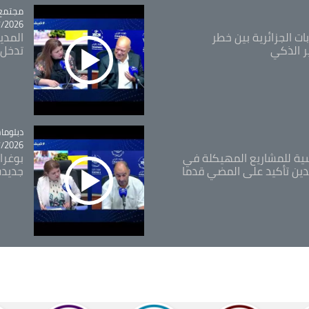
مجتمع
tégorie
26 - 10:18
ات الجزائرية بين خطر
ر الذكي
تدخل 
tégorie
دبلوما
26 - 11:46
اسية للمشاريع المهيكلة في
بوغرا
دين تأكيد على المضي قدما
جديدة