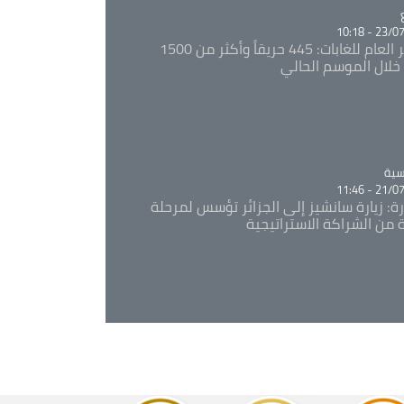
Ca
23/07/20
المدير العام للغابات: 445 حريقاً وأكثر من 1500
خلال الموسم الحالي
Ca
سية
21/07/20
رة: زيارة سانشيز إلى الجزائر تؤسس لمرحلة
 من الشراكة الاستراتيجية