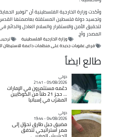
وأكدت وزارة الخارجية الفلسطينية أن "توفير الحماي
لتحقيق الأمن والاستقرار والسلام العادل والدائم في
المصدر
وأج
وزارة الخارجية الفلسطينية
ترحيب
فرض عقوبات جديدة على منظمات داعمة للاستيطان ا
طالع ايضاً
دولي
Catégorie
05/08/2026 - 21:41
دعّمه مستثمرون في الإمارات
... حجز 21 طناً من الكوكايين
المهرّب في إسبانيا
دولي
Catégorie
04/08/2026 - 19:44
مضيق جبل طارق تحوّل إلى
ممر استراتيجي لتدفق
الحشيش المغربي