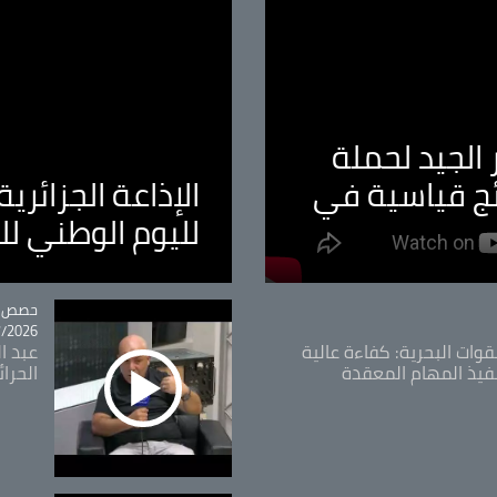
الجيد لحملة
ئج قياسية في
الإذاعة الجزائر
لليوم الوطني ل
tégorie
حصص و
26 - 09:49
قوات البحرية: كفاءة عالية
عبد ال
فيذ المهام المعقدة
الحرا