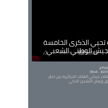
ية تحيي الذكرى الخامسة
لجيش الوطني الشعبي
Ca
برامج
30/07/20
قادر جيجلي:الغابات الجزائرية بين خطر
ئق ورهان التشجير الذكي