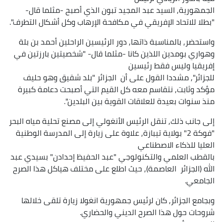
الجمهورية, السيد عبد المجيد تبون الذي أصبح -مثلما قال-
"بطلا للاتحاد الإفريقي في مكافحة الإرهاب وكل أشكال التطرف".
واستحضر, بالمناسبة ذاتها, دور الرئيسين الراحلين أحمد بن بلة
وهواري بومدين اللذين كانا -مثلما قال- "شخصيتين بارزتين في
إفريقيا وليس فقط رئيسين
للجزائر", مشددا القول على أن الجزائر "بلد شقيق وهو حليف
مؤكد وثابت, نتقاسم معه كل القيم التي أصبحت دعامة كبيرة
منذ سنوات بعيدة للعلاقات القوية بين البلدين".
إلى جانب ذلك, تنقل الرئيس الأنغولي إلى مصنع تحلية مياه البحر
"فوكة 2" بولاية تيبازة, علاوة على زيارة إلى المدرسة الوطنية
العليا للذكاء الاصطناعي
بالقطب العلمي والتكنولوجي "عبد الحفيظ إحدادن" بسيدي عبد
الله (الجزائر العاصمة), حيث اطلع على مختلف هياكل هذا الصرح
الجامعي.
وبجامع الجزائر, كان لرئيس جمهورية انغولا زيارة تلقى خلالها
شروحات حول هذا الصرح الديني والحضاري.