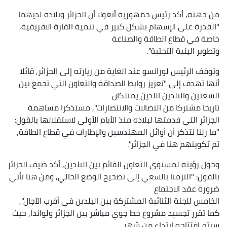
من جهته, أكد رئيس جمهورية أنغولا أن الجزائر وبلاده لديهما
"القدرة على الإسهام بشكل كبير في تنمية القارة الافريقية,
خاصة في قطاع الطاقة والصناعة
وتطوير البنية التحتية".
وتوقف الرئيس لورانسو عند الغاية من زيارته إلى الجزائر, قائلا
أنها تهدف إلى "تعزيز روابط الصداقة والتعاون التي تجمع بين
الشعبين والبلدين اللذين يمتلكان
تاريخا مشتركا من النضالات والانتصارات", مستذكرا مساهمة
الجزائر التي قدمتها لبلاده منذ الأيام الأولى لاستقلالها بالقول:
"ما زلنا نتذكر أن أوائل المهندسين والإطارات في قطاع الطاقة,
تم تكوينهم هنا في الجزائر".
وحول رؤيته لمستوى التعاون القائم بين البلدين, أكد ضيف الجزائر
بالقول: "التزمنا بالسعي إلى تصحيح الوضع الحالي, ومن هنا تأتي
ضرورة عقد الاجتماع
الخامس للجنة الثنائية المشتركة بين البلدين في أقرب الآجال",
كما تقرر تجسيد مشروع خط جوي مباشر بين الجزائر ولواندا, حيث
سيتم افتتاحه ابتداء من شهر