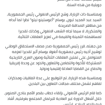
جويلية من هذه السنة.
وبمناسبة ذات الزيارة, وشح الرئيس الانغولي رئيس الجمهورية,
السيد عبد المجيد تبون, بوسام "أغوستينو نيتو" نظرا لما أبداه
من مظاهر الصداقة الصريحة
والمتكررة, لا سيما تجاه الشعب الانغولي وكذلك تقديرا
لمساهمته الثمينة والقيمة في تعزيز العلاقات الثنائية.
من جهته, قرر رئيس الجمهورية صدر مصف الاستحقاق الوطني
توشيح أخيه رئيس جمهورية أنغولا بوسام أثير تقديرا لعزمه
المتواصل على تمتين العلاقات الثنائية وصون العرى التاريخية
المشتركة للأُخوة والتضامن والتعاون والذود عن وحدة إفريقيا
والدفاع عن القضايا العادلة إقليميا ودوليا.
وبمناسبة هذه الزيارة, تم التوقيع على عدة اتفاقيات ومذكرات
تفاهم تشمل مختلف مجالات التعاون بين البلدين.
كما قام الرئيس الأنغولي بإلقاء خطاب بقصر الأمم بنادي الصنوبر,
خلال أشغال الدورة غير العادية للبرلمان المجتمع بغرفتيه, أشاد
فيه بالدور الريادي لرئيس