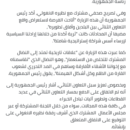
رئاسة الجمهورية.
وفي تصريح صحفي مشترك مع نظيره الانغولي, أكد رئيس
الجمهورية أن هذه الزيارة "أتاحت الفرصة لاستعراض واقع
التعاون الثنائي بين البلدين وآفاق تطويره",
مضيفا أن المحادثات كانت "ثرية أكدنا من خلالها إرادتنا السياسية
لإرساء أسس شراكة إستراتيجية شاملة".
كما عبرت هذه الزيارة عن "علاقات تاريخية تمتد إلى النضال
المشترك للتخلص من الاستعمار", وهو النضال الذي "تقاسمناه
مع إخواننا الأشقاء الأفارقة وساهم في المد التحرري لشعوب
القارة من الظلم وكل أشكال الهيمنة", يقول رئيس الجمهورية.
وبخصوص تعزيز سبل التعاون الثنائي, أشار رئيس الجمهورية إلى
أنه تم الاتفاق على الدفع بمسار التعاون الثنائي في عديد
القطاعات وتطوير آليات تبادل الخبراء
في كافة هذه المجالات, سواء من خلال اللجنة المشتركة أو عبر
مجلس الأعمال المشترك الذي أشرف رفقة نظيره الانغولي على
التوقيع على الاتفاق المتعلق
بإنشائه.