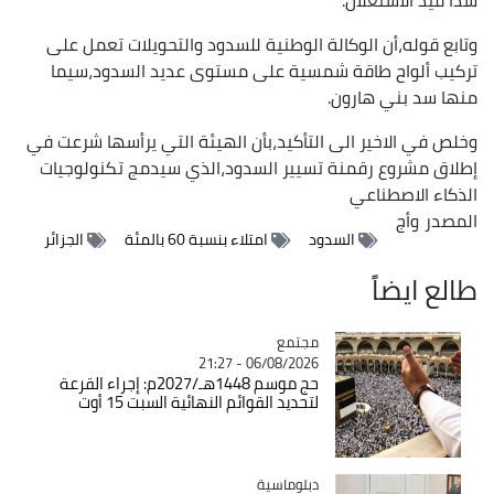
وتابع قوله،أن الوكالة الوطنية للسدود والتحويلات تعمل على
تركيب ألواح طاقة شمسية على مستوى عديد السدود،سيما
منها سد بني هارون.
وخلص في الاخير الى التأكيد،بأن الهيئة التي يرأسها شرعت في
إطلاق مشروع رقمنة تسيير السدود،الذي سيدمج تكنولوجيات
الذكاء الاصطناعي
المصدر
وأج
السدود
امتلاء بنسبة 60 بالمئة
الجزائر
طالع ايضاً
مجتمع
Catégorie
06/08/2026 - 21:27
حج موسم 1448هـ/2027م: إجراء القرعة
لتحديد القوائم النهائية السبت 15 أوت
Catégorie
دبلوماسية