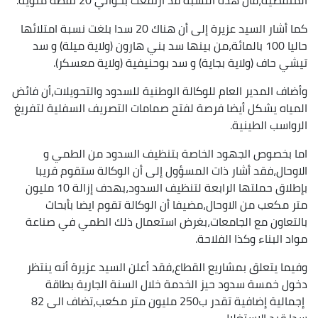
كما أشار السيد عزيرة إلى أن هناك 20 سدا بلغت نسبة امتلائها
حاليا 100 بالمائة،من بينها سد بني هارون (ولاية ميلة) و سد
تيشي حاف (ولاية بجاية) و سد بوحنيفية (ولاية معسكر).
وأضاف المدير العام للوكالة الوطنية للسدود والتحويلات،أن فائض
المياه يشكل أيضا فرصة لفتح صمامات التصريف السفلية لتفريغ
الرواسب الطينية.
اما بخصوص الجهود الخاصة بتنظيف السدود من الطمي و
الاوحال،فقد أشار ذات المسؤول إلى أن الوكالة ستقوم قريبا
بإطلاق حملتها الرابعة لتنظيف السدود،بهدف إزالة 10 مليون
متر مكعب من الاوحال،مضيفا أن الوكالة تقوم ايضا بأبحاث
بالتعاون مع الجامعات،بغرض استعمال ذلك الطمي في صناعة
مواد البناء وكذا الفلاحة.
وفيما يتعلق بمشاريع القطاع،فقد أعلن السيد عزيرة أنه ينتظر
دخول خمسة سدود حيز الخدمة خلال السنة الجارية بطاقة
إجمالية إضافية تقدر ب250 مليون متر مكعب،تضاف الى 82
سدا قيد الاستغلال.