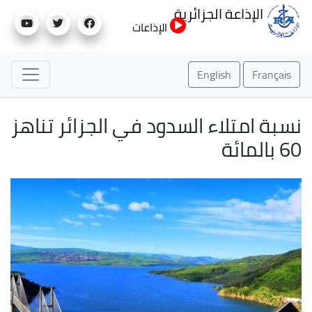
تجاوز
الإذاعة الجزائرية
إلى
الإذاعات
المحتوى
الرئيسي
English
Français
نسبة امتلاء السدود في الجزائر تناهز
60 بالمائة