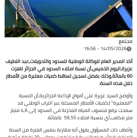
مجتمع
14/05/2026 - 16:56
أكد المدير العام للوكالة الوطنية للسدود والتحويلات،عبد اللطيف
عزيرة،اليوم الخميس،أن نسبة امتلاء السدود في الجزائر ناهزت
60 بالمائة،وذلك بفضل تسجيل تساقط كميات معتبرة من الأمطار
خلال هذه السنة.
وأوضح السيد عزيرة على أمواج الإذاعة الجزائرية،أن النسبة
"المعتبرة" لكميات الأمطار المسجلة عبر التراب الوطني قد
سمحت برفع منسوب المياه المخزنة في السدود إلى 4,6 مليار
متر مكعب،أي بنسبة امتلاء 59,55 بالمائة.
وأضاف ذات المسؤول يقول أنه مقارنة بنفس الفترة من السنة
المنقضية،فأن هذه النسبة قد ارتفعت بحوالي 20 نقطة مئوية.