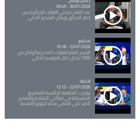
Catégorie
حصص وبرامج
30/07/2026 - 09:49
عبد القادر جيجلي:الغابات الجزائرية بين
خطر الحرائق ورهان التشجير الذكي
مجتمع
Catégorie
23/07/2026 - 10:18
المدير العام للغابات: 445 حريقاً وأكثر من
1500 تدخل خلال الموسم الحالي
اقتصاد
Catégorie
22/07/2026 - 12:13
بوحرب: المتابعة الرئاسية للمشاريع
المهيكلة في قطاعي المناجم والتعدين
تأكيد على المضي قدما لتنويع الاقتصاد