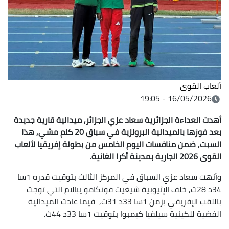
ألعاب القوى
16/05/2026 - 19:05
أهدت العداءة الجزائرية سعاد عزي الجزائر, ميدالية قارية جديدة
بعد فوزها بالميدالية البرونزية في سباق 20 كلم مشي, هذا
السبت, ضمن منافسات اليوم الخامس من بطولة إفريقيا لألعاب
القوى 2026 الجارية بمدينة أكرا الغانية.
وأنهت سعاد عزي السباق في المركز الثالث بتوقيت قدره 1سا
34د 28ث, خلف الإثيوبية شيغيت فونكامو يبالام التي توجت
باللقب الإفريقي بزمن 1سا 33د 31ث, فيما عادت الميدالية
الفضية للكينية سيلفيا كيمبوا بتوقيت 1سا 33د 44ث.