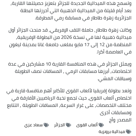
وتسمح هذه الميدالية الجديدة للجزائر بتعزيز حصيلتها القارية,
بعد أيام قليلة من الميدالية الذهبية التي أحرزتها البطلة
الجزائرية زهرة طاطار في مسابقة رمي المطرقة.
وكانت زهرة طاطار, حاملة اللقب الإفريقي, قد منحت الجزائر أول
ميدالية ذهبية لها في نسخة 2026 من البطولة الإفريقية,
المنظمة من 12 إلى 17 مايو بملعب جامعة غانا بمدينة ليغون
في العاصمة أكرا.
ويمثل الجزائر في هذه المنافسة القارية 10 مشاركين في عدة
اختصاصات, أبرزها مسابقات الرمي , المسافات نصف الطويلة
وسباقات المشي.
وتعد بطولة إفريقيا لألعاب القوى للأكابر أهم منافسة قارية في
اختصاص ألعاب القوى, حيث تجمع نخبة الرياضيين الأفارقة في
مختلف التخصصات, على غرار السرعة, المسافات الطويلة , التتابع
ومسابقات أخرى
المصدر
وأج
ألعاب القوى
الجزائر
سعاد عزي
ميدالية برونزية