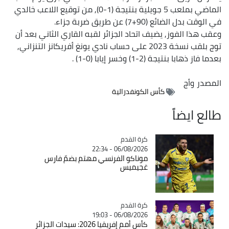
الماضي بملعب 5 جويلية بنتيجة (1-0), من توقيع اللاعب خالدي
في الوقت بدل الضائع (90+7) عن طريق ضربة جزاء.
وعقب هذا الفوز, يضيف اتحاد الجزائر لقبه القاري الثاني بعد أن
توج بلقب نسخة 2023 على حساب نادي يونغ أفريكانز التنزاني,
بعدما فاز ذهابا بنتيجة (2-1) وخسر إيابا (0-1) .
المصدر
وأج
كأس الكونفدرالية
طالع ايضاً
Catégorie
كرة القدم
06/08/2026 - 22:34
موناكو الفرنسي مهتم بضمّ فارس
غجيميس
Catégorie
كرة القدم
06/08/2026 - 19:03
كأس أمم إفريقيا 2026: سيدات الجزائر