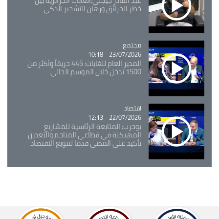
عبد القادر جيجلي:الغابات الجزائرية بين
خطر الحرائق ورهان التشجير الذكي
مجتمع
Catégorie
23/07/2026 - 10:18
المدير العام للغابات: 445 حريقاً وأكثر من
1500 تدخل خلال الموسم الحالي
اقتصاد
Catégorie
22/07/2026 - 12:13
بوحرب: المتابعة الرئاسية للمشاريع
المهيكلة في قطاعي المناجم والتعدين
تأكيد على المضي قدما لتنويع الاقتصاد