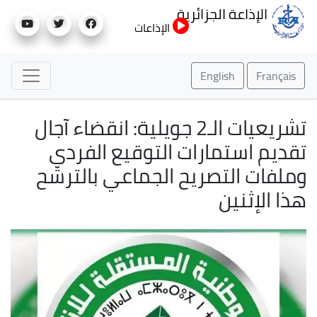
تجاوز
الإذاعة الجزائرية
إلى
الإذاعات
المحتوى
الرئيسي
English
Français
تشريعيات الـ2 جويلية: انقضاء آجال
تقديم استمارات التوقيع الفردي
وملفات التصريح الجماعي بالترشح
هذا الإثنين