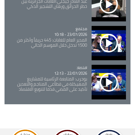
عبد القادر جيجلي:الغابات الجزائرية بين
خطر الحرائق ورهان التشجير الذكي
مجتمع
Catégorie
23/07/2026 - 10:18
المدير العام للغابات: 445 حريقاً وأكثر من
1500 تدخل خلال الموسم الحالي
اقتصاد
Catégorie
22/07/2026 - 12:13
بوحرب: المتابعة الرئاسية للمشاريع
المهيكلة في قطاعي المناجم والتعدين
تأكيد على المضي قدما لتنويع الاقتصاد