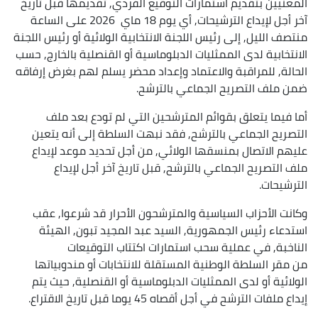
المعنيين بتقديم استمارات التوقيع الفردي, تقديمها قبل تاريخ
آخر أجل لإيداع الترشيحات, أي يوم 18 ماي 2026 على الساعة
منتصف الليل, إلى رئيس اللجنة الانتخابية الولائية أو رئيس اللجنة
الانتخابية لدى الممثليات الدبلوماسية أو القنصلية بالخارج, حسب
الحالة, للمراقبة والاعتماد وإعداد محضر يسلم لهم بغرض إرفاقه
ضمن ملف التصريح الجماعي بالترشح.
أما فيما يتعلق بقوائم المترشحين التي لم تودع بعد ملف
التصريح الجماعي بالترشح, فقد نبهت السلطة إلى أنه يتعين
عليهم الاتصال بمنسقها الولائي, من أجل تحديد موعد لإيداع
ملف التصريح الجماعي بالترشح, قبل تاريخ آخر أجل لإيداع
الترشيحات.
وكانت الأحزاب السياسية والمترشحون الأحرار قد شرعوا, عقب
استدعاء رئيس الجمهورية, السيد عبد المجيد تبون, الهيئة
الناخبة, في عملية سحب استمارات اكتتاب التوقيعات
من مقر السلطة الوطنية المستقلة للانتخابات أو مندوبياتها
الولائية أو لدى الممثليات الدبلوماسية أو القنصلية, حيث يتم
إيداع ملفات الترشح في أجل أقصاه 45 يوما قبل تاريخ الاقتراع.