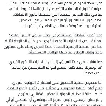
وفي هذه المرحلة, تقوم السلطة الوطنية المستقلة للانتخابات
بدراسة قانونية الملفات, للتأكد من استيفائها لشروط الترشح,
بما في ذلك التدابير الجديدة التي تضمنها قانون الانتخابات,
لتصدر قراراتها بالقبول أو الرفض المعلل, مع ترك مجال
للمترشحين المرفوضة ملفاتهم, للطعن في القرارات.
وقد أكدت السلطة المستقلة, في وقت سابق, "السير العادي"
لعملية سحب استمارات التوقيع الفردي, من خلال المتابعة الآنية
لها عبر المنصة الرقمية المعدة لهذا الغرض وذلك على مستوى
كافة ولايات الوطن, بما فيها الولايات المستحدثة.
كما أشارت, في هذا السياق, إلى أن استمارات التوقيع الفردي
"تم توفيرها بعدد كاف, يسمح لقوائم المترشحين من إضافة
سحب جديد".
أما بخصوص عملية التصديق على استمارات التوقيع الفردي,
فتتم أمام الضباط العموميين, ممثلين في الأمين العام للبلدية,
ضابط الحالة المدنية, الموثق المحضر القضائي, المترجم
والترجمان الرسمي, رئيس المركز الدبلوماسي أو القنصلي أو أي
موظف مفوض بذات المركز, مثلما كانت قد ذكرت به السلطة.