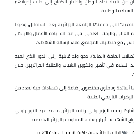
ن عن تلبية نداء الوطن واختيار الكفاح إلى جانب إخوانهم
لسيادة الوطنية.
عية" التي حققتها الجامعة الجزائرية بعد الاستقلال، وصولا
 العالي والبحث العلمي، في مجالات ريادة الأعمال والابتكار،
ماشى مع متطلبات المجتمع، وفاء لرسالة
الشهداء".
لات العامة (المالغ)، دحو ولد قابلية، إلى الدور الذي لعبه
 السلام في تأطير وتكوين الشباب والطلبة الجزائريين خلال
أساتذة وباحثون مختصون، إضافة إلى شهادات حية لعدد من
لإضراب التاريخي الطلبة.
كا رفقة الوزير والي ولاية الجزائر، محمد عبد النور رابحي
 الشهداء الأبرار بساحة المقاومة بالجزائر العاصمة.
الطالب الجزائري من ذاكرة التحرير إلى ريادة التغيير