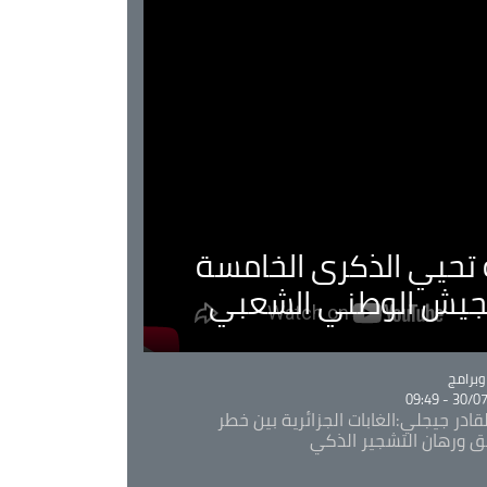
ية تحيي الذكرى الخامسة
لجيش الوطني الشعبي
Ca
برامج
30/07/20
قادر جيجلي:الغابات الجزائرية بين خطر
ئق ورهان التشجير الذكي