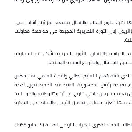
وفي كلمة له بمناسبة هذه الندوة التي احتضنتها كلية علوم الإعلام والاتصال بجامعة الجزائر3، أشاد السيد
زائريون إبان الثورة التحريرية المجيدة في مواجهة محاولات
ية.
 الدراسة والالتحاق بالثورة
التحريرية شكل "نقطة فارقة
يق الاستقلال واسترجاع السيادة الوطنية.
الذي بلغه قطاع التعليم العالي والبحث العلمي بما يعكس
صرة، بقيادة رئيس الجمهورية، السيد عبد المجيد تبون، لهذه
علق بتعميم تدريس مادتي "تاريخ الجزائر" و "الوطنية والمواطنة"
ة منها "تعزيز مساعي تحصين الأجيال والحفاظ على الذاكرة
من جهته، اعتبر السيد بداري إحياء اليوم الوطني للطالب المخلد لذكرى الإضراب التاريخي للطلبة (19 مايو 1956)