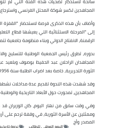
سانحة لاستذكار تضحيات هذه الفئة التي لم تتوا
المجاهدين لكسر شوكة المحتل الفرنسي واسترجاع ا
وأضاف بأن هذه الذكرى فرصة لاستحضار "القفزة النو
إلى "المرحلة الاستثنائية التي يعيشها قطاع التعليم
الرقمنة، الانفتاح الدولي وبناء منظومة جامعية تت
بدوره، تطرق رئيس الجمعية الوطنية للتسليح والاتصا
المجاهدان الراحلان عبد الحفيظ بوصوف وبلعيد عبد
الثورة التحريرية، خاصة بعد اضراب الطلبة سنة 1956.
وقد شهدت هذه الندوة تقديم عدة مداخلات نشطها 
المجاهدين، تمحورت حول الأبعاد التاريخية والوطنية ل
وفي وقت سابق من نهار اليوم، كان الوزيران قد شار
وممثلين عن الأسرة الثورية، في وقفة ترحم على أرواح
المصدر
وأج
اليوم الوطني للطالب
ندوة تاريخية