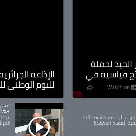
الجيد لحملة
ئج قياسية في
الإذاعة الجزائر
لليوم الوطني ل
tégorie
حصص و
26 - 09:49
قوات البحرية: كفاءة عالية
عبد ال
فيذ المهام المعقدة
الحرا