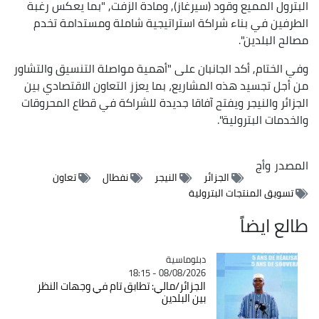
البترول المميع وقود (سيرغاز), ومادة الزفت, "بما يعكس رغبة
الطرفين في بناء شراكة استراتيجية شاملة ومستدامة تخدم
مصالح البلدين".
وفي الختام, أكد الجانبان على "أهمية مواصلة التنسيق والتشاور
من أجل تجسيد هذه المشاريع، بما يعزز التعاون الاقتصادي بين
الجزائر والنيجر ويفتح آفاقا جديدة للشراكة في قطاع المحروقات
والخدمات البترولية".
المصدر
وأج
الجزائر
النيجر
نفطال
تعاون
تسويق المنتجات البترولية
طالع ايضاً
Catégorie
دبلوماسية
08/08/2026 - 18:15
الجزائر/مالي: تطابق تام في وجهات النظر
بين البلدين