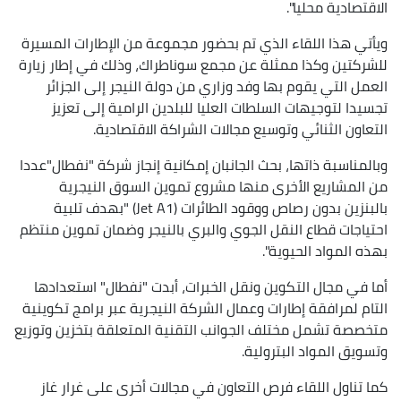
الاقتصادية محليا".
ويأتي هذا اللقاء الذي تم بحضور مجموعة من الإطارات المسيرة
للشركتين وكذا ممثلة عن مجمع سوناطراك، وذلك في إطار زيارة
العمل التي يقوم بها وفد وزاري من دولة النيجر إلى الجزائر
تجسيدا لتوجيهات السلطات العليا للبلدين الرامية إلى تعزيز
التعاون الثنائي وتوسيع مجالات الشراكة الاقتصادية.
وبالمناسبة ذاتها، بحث الجانبان إمكانية إنجاز شركة "نفطال"عددا
من المشاريع الأخرى منها مشروع تموين السوق النيجرية
بالبنزين بدون رصاص ووقود الطائرات (Jet A1) "بهدف تلبية
احتياجات قطاع النقل الجوي والبري بالنيجر وضمان تموين منتظم
بهذه المواد الحيوية".
أما في مجال التكوين ونقل الخبرات، أبدت "نفطال" استعدادها
التام لمرافقة إطارات وعمال الشركة النيجرية عبر برامج تكوينية
متخصصة تشمل مختلف الجوانب التقنية المتعلقة بتخزين وتوزيع
وتسويق المواد البترولية.
كما تناول اللقاء فرص التعاون في مجالات أخرى على غرار غاز