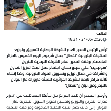
الطاقة
21/05/2026 - 18:31
ترأس الرئيس المدير العام للشركة الوطنية لتسويق وتوزيع
المنتجات البترولية "نفطال" جمال شردود، اليوم الخميس بالجزائر
العاصمة، برفقة المدير العام للشركة النيجرية للبترول
''سونيديب" علي سيبو حسان، اجتماع عمل لبحث تعزيز التعاون
والشراكة في مجال توزيع وتسويق المواد البترولية، وكذا إنشاء
ثلاثة مراكز تابعة للشركة الجزائرية لتعبئة قارورات غاز البوتان
بالنيجر،وفق بيان ل"نفطال".
وأوضح المصدر أن هذه المراكز من شأنها المساهمة في "تعزيز
قدرات التخزين والتوزيع وتحسين تموين السوق النيجرية بغاز
البوتان، إلى جانب دعم البنية التحتية الطاقوية ومرافقة التنمية