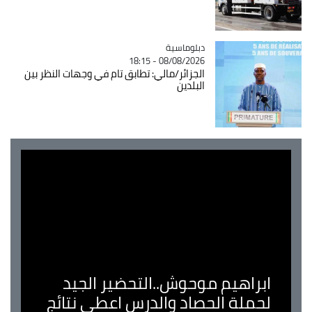
Catégorie
دبلوماسية
08/08/2026 - 18:15
الجزائر/مالي: تطابق تام في وجهات النظر بين
البلدين
ابراهيم موحوش..التحضير الجيد
لحملة الحصاد والدرس اعطى نتائج