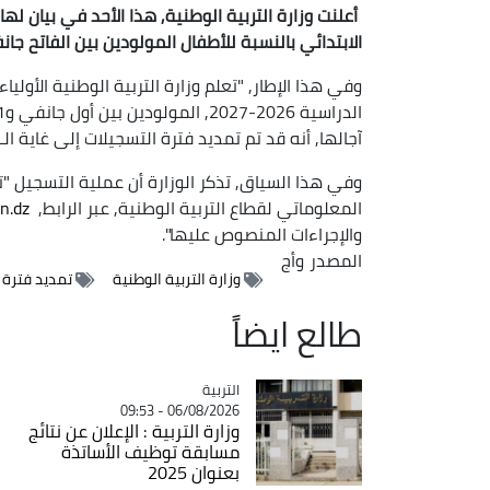
أعلنت وزارة التربية الوطنية, هذا الأحد في بيان له
الابتدائي بالنسبة للأطفال المولودين بين الفاتح جانفي والـ31 ديسمبر 2020, وذلك إلى غاية الـ13 
وفي هذا الإطار, "تعلم وزارة التربية الوطنية الأولي
آجالها, أنه قد تم تمديد فترة التسجيلات إلى غاية الـ13 جوان 2026".
وفي هذا السياق, تذكر الوزارة أن عملية التسجيل "
المعلوماتي لقطاع التربية الوطنية, عبر الرابط,
n.dz
والإجراءات المنصوص عليها".
المصدر
وأج
وزارة التربية الوطنية
تمديد فترة ا
طالع ايضاً
التربية
Catégorie
06/08/2026 - 09:53
وزارة التربية : الإعلان عن نتائج
مسابقة توظيف الأساتذة
بعنوان 2025