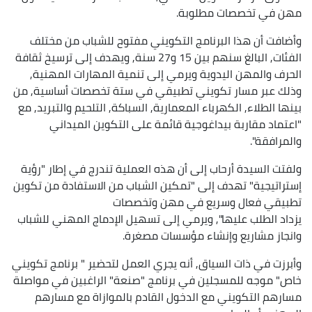
مهن في تخصصات مطلوبة.
وأضافت أن هذا البرنامج التكويني مفتوح للشباب من مختلف
الفئات, البالغ سنهم بين 15 و27 سنة, ويهدف إلى ترسيخ ثقافة
الحرف والمهن اليدوية ويرمي إلى تنمية المهارات المهنية,
وذلك عبر مسار تكويني تطبيقي في ستة تخصصات أساسية, من
بينها الطلاء, الكهرباء المعمارية, السباكة, التلحيم والتبريد, مع
"اعتماد مقاربة بيداغوجية قائمة على التكوين الميداني
والمرافقة".
ولفتت السيدة أرحاب إلى أن هذه العملية تندرج في إطار "رؤية
إستراتيجية" تهدف إلى "تمكين الشباب من الاستفادة من تكوين
تطبيقي فعال وسريع في مهن وتخصصات
يزداد الطلب عليها", ويرمي إلى تسهيل الإدماج المهني للشباب
وانجاز مشاريع وإنشاء مؤسسات مصغرة.
وأبرزت في ذات السياق, أنه يجري العمل لتحضير " برنامج تكويني
خاص" موجه للمسجلين في برنامج "صنعة" الراغبين في مواصلة
مسارهم التكويني مع الدخول القادم بالموازاة مع مسارهم