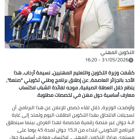
التكوين المهني
31/05/2026 - 16:20
كشفت وزيرة التكوين والتعليم المهنيين, نسيمة أرحاب, هذا
الأحد بالجزائر العاصمة, عن إطلاق برنامج وطني تكويني "صنعة",
ينظم خلال العطلة الصيفية, موجه لفائدة الشباب لاكتساب
معارف أساسية حول مهن في تخصصات مطلوبة.
وأوضحت الوزيرة, خلال لقاء خصص للإعلان عن هذا البرنامج, أن
تسجيلات الالتحاق بهذا التكوين انطلقت اليوم وتمتد إلى غاية
الـ4 جوان عبر منصة رقمية مخصصة لهذا الغرض, بينما سينطلق
البرنامج التكويني ابتداء من الـ15 جوان لمدة 45 يوما على
مستوى مراكز التكوين المهني, لاكتساب معارف أساسية حول