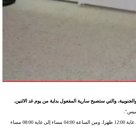
الجنوبية، والتي ستصبح سارية المفعول بداية من يوم غد الاثنين.
فبالنسبة للولايات الشمالية، "حددت مواقيت العمل من الساعة 08:00 صباحا إلى غاية 07:00 مساء"، فيما حددت من الساعة 07:00 صباحا إلى غاية 12:00 ظهرا، ومن الساعة 04:00 مساء إلى غاية 08:00 مساء