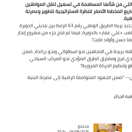
يع التي من شأنها المساهمة في تسهيل تنقل المواطنين
ع المخطط الأصفر للنظرة الاستراتيجية لتطوير وعصرنة
اية.
وأوضح المصدر ذاته أنه تم وضع حيز الخدمة "منفذ جديد يربط الطريق الوطني رقم 63 الرابط بين بلديتي الدويرة
عب +علي عمار+ بالدويرة، فيما تم فتح جزء من مشروع إنجاز
ة بريجة في الاتجاهين نحو اسطاوالي ونحو زرالدة، ضمن
ي فرج ومفترق الطرق المؤدي نحو المركب السياحي
 وتنظيم الحركة المرورية".
ن-- "ضمن الجهود المتواصلة الرامية إلى عصرنة البنية
اية الجزائر
مجتمع
Catégorie
05/08/2026 - 20:34