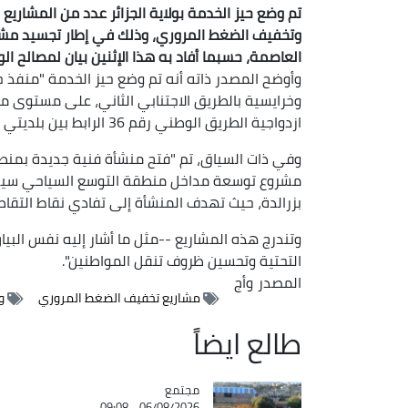
تم وضع حيز الخدمة بولاية الجزائر عدد من المشار
وتخفيف الضغط المروري، وذلك في إطار تجسيد مشاري
العاصمة، حسبما أفاد به هذا الإثنين بيان لمصالح الول
وخرايسية بالطريق الاجتنابي الثاني، على مستوى مل
ازدواجية الطريق الوطني رقم 36 الرابط بين بلديتي بابا حسن وأولاد فايت".
وفي ذات السياق، تم "فتح منشأة فنية جديدة بمنطق
مشروع توسعة مداخل منطقة التوسع السياحي سيد
بزرالدة، حيث تهدف المنشأة إلى تفادي نقاط التقاطع
وتندرج هذه المشاريع --مثل ما أشار إليه نفس البيا
التحتية وتحسين ظروف تنقل المواطنين".
المصدر
وأج
مشاريع تخفيف الضغط المروري
ول
طالع ايضاً
مجتمع
Catégorie
06/08/2026 - 09:08