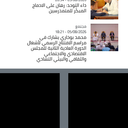
داء التوحد: رهان على الادماج
المبكّر للمتمدرسين
مجتمع
Catégorie
05/08/2026 - 18:21
محمد بوخاري يشارك في
مراسم الافتتاح الرسمي لأشغال
الدورة العادية الثانية للمجلس
الاقتصادي والاجتماعي
والثقافي والبيئي التشادي