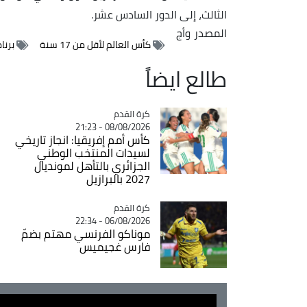
الثالث، إلى الدور السادس عشر.
المصدر
وأج
كأس العالم لأقل من 17 سنة
برنا
طالع ايضاً
Catégorie
كرة القدم
08/08/2026 - 21:23
كأس أمم إفريقيا: انجاز تاريخي
لسيدات المنتخب الوطني
الجزائري بالتأهل لمونديال
2027 بالبرازيل
Catégorie
كرة القدم
06/08/2026 - 22:34
موناكو الفرنسي مهتم بضمّ
فارس غجيميس