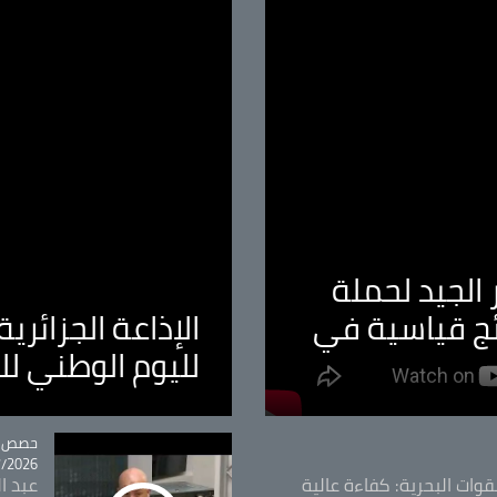
الجيد لحملة
ئج قياسية في
الإذاعة الجزائر
لليوم الوطني ل
tégorie
حصص و
26 - 09:49
قوات البحرية: كفاءة عالية
عبد ال