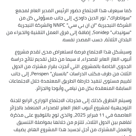
كما سيعرف هذا الاجتماع حضور الرئيس المدير العام لمجمع
"سوناطراك"، نور الدين داودي، إلى جانب مسؤولي كل من
الشركة النيجيرية "ان ان بي سي" NNPC والشركة النيجرية
"سونيداب" Sonidep، إضافة إلى فرق العمل التقنية والخبراء من
البلدان الثلاثة، حسب المصدر نفسه.
وسيشكل هذا الاجتماع فرصة لاستعراض مدى تقدم مشروع
أنبوب الغاز العابر للصحراء، لا سيما من خلال تقديم نتائج دراسة
الجدوى الخاصة بالمشروع، التي أنجزت بقرار مشترك من الدول
الثلاث من طرف مكتب الدراسات "بانسبان" Penspen، إلى جانب
تقييم مستوى تنفيذ خارطة الطريق المعتمدة خلال الاجتماعات
السابقة المنعقدة بكل من نيامي وأبوجا والجزائر.
وسيتم التطرق كذلك إلى مخرجات الاجتماع الوزاري الرابع للجنة
التوجيهية لمشروع أنبوب الغاز العابر للصحراء، المنعقد بالجزائر
العاصمة في 11 فبراير 2025، والذي توج بالتوقيع على مذكرة
تفاهم بين الدول الثلاث، تلتزم من خلالها بمواصلة التنسيق
والعمل المشترك من أجل تجسيد هذا المشروع الهام، يضيف