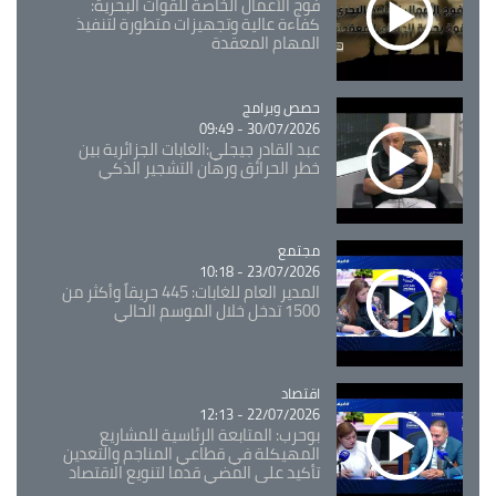
فوج الأعمال الخاصة للقوات البحرية:
كفاءة عالية وتجهيزات متطورة لتنفيذ
المهام المعقدة
Catégorie
حصص وبرامج
30/07/2026 - 09:49
عبد القادر جيجلي:الغابات الجزائرية بين
خطر الحرائق ورهان التشجير الذكي
مجتمع
Catégorie
23/07/2026 - 10:18
المدير العام للغابات: 445 حريقاً وأكثر من
1500 تدخل خلال الموسم الحالي
اقتصاد
Catégorie
22/07/2026 - 12:13
بوحرب: المتابعة الرئاسية للمشاريع
المهيكلة في قطاعي المناجم والتعدين
تأكيد على المضي قدما لتنويع الاقتصاد