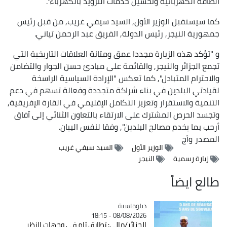
الطاقة الكهربائية وتحسين خدمات التزويد بالكهرباء".
كما سيستقبل الوزير الأول, السيد سيفي غريب, من قبل رئيس
جمهورية النيجر, رئيس الدولة, الفريق عبد الرحمن تياني.
و "تؤكد هذه الزيارة مجددا عمق ومتانة العلاقات التاريخية التي
تجمع الجزائر والنيجر, والقائمة على مبادئ حسن الجوار والتضامن
والاحترام المتبادل", كما تعكس "الإرادة السياسية الراسخة
لقيادتي البلدين في بناء شراكة متجددة وفعالة تسهم في دعم
التنمية والاستقرار وتعزيز التكامل الإقليمي في القارة الإفريقية,
وتجسد الحرص المشترك على الارتقاء بالتعاون الثنائي إلى آفاق
أرحب بما يخدم مصالح البلدين", وفقا لنفس البيان.
المصدر
وأج
الوزير الأول
السيد سيفي غريب
زيارة رسمية
النيجر
طالع ايضاً
Catégorie
دبلوماسية
08/08/2026 - 18:15
الجزائر/مالي: تطابق تام في وجهات النظر