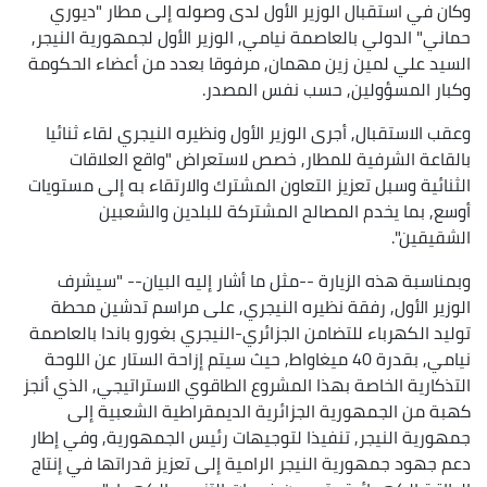
وكان في استقبال الوزير الأول لدى وصوله إلى مطار "ديوري
حماني" الدولي بالعاصمة نيامي, الوزير الأول لجمهورية النيجر,
السيد علي لمين زين مهمان, مرفوقا بعدد من أعضاء الحكومة
وكبار المسؤولين, حسب نفس المصدر.
وعقب الاستقبال, أجرى الوزير الأول ونظيره النيجري لقاء ثنائيا
بالقاعة الشرفية للمطار, خصص لاستعراض "واقع العلاقات
الثنائية وسبل تعزيز التعاون المشترك والارتقاء به إلى مستويات
أوسع, بما يخدم المصالح المشتركة للبلدين والشعبين
الشقيقين".
وبمناسبة هذه الزيارة --مثل ما أشار إليه البيان-- "سيشرف
الوزير الأول, رفقة نظيره النيجري, على مراسم تدشين محطة
توليد الكهرباء للتضامن الجزائري-النيجري بغورو باندا بالعاصمة
نيامي, بقدرة 40 ميغاواط, حيث سيتم إزاحة الستار عن اللوحة
التذكارية الخاصة بهذا المشروع الطاقوي الاستراتيجي, الذي أنجز
كهبة من الجمهورية الجزائرية الديمقراطية الشعبية إلى
جمهورية النيجر, تنفيذا لتوجيهات رئيس الجمهورية, وفي إطار
دعم جهود جمهورية النيجر الرامية إلى تعزيز قدراتها في إنتاج