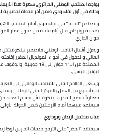
وذلك في أول لقاء ودي ضمن آخر محطة تحضيرية لكأس ا
ويصطدم "الخضر" في لقاء قوي أمام المنتخب الهو
جوان الجاري.
ويعوّل أشبال الناخب الوطني فلاديمير بيتكوفيتش كث
العالي والدخول في أجواء المونديال المقرر إقامته ب
الممتدة من الـ11 جوان إلى
ليونيل ميسي.
ويسعى الطاقم الفني للمنتخب الوطني إلى التعرف ع
نحو أسبوع من العمل بالمركز الفني الوطني بسيدي 
معيارياً يسمح للمدرب بيتكوفيتش بحسم العديد من ا
سيعتمد عليهما أمام الأرجنتين ضمن الجولة الأولى
غياب محتمل لزيدان وبوداوي
سيفتقد "الخضر" على الأرجح خدمات الحارس لوكا زيدان