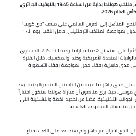
يواجه المنتخب الوطني الجزائري، سهرة هذا الأربعاء، منتخب هولندا بداية من الساعة 19:45 بالتوقيت الجزائري،
لعالم 2026.
لندي المتأهل إلى العرس العالمي على ملعب "دي كويب"
بمدينة روتردام، قبل أيام قليلة من دخول غمار المونديال بمواجهة المنتخب الأرجنتيني، حامل اللقب، يوم الـ17
يراً على استغلال هذه المباراة الودية للاحتكاك بالمستوى
الولايات المتحدة الأمريكية وكندا والمكسيك، خلال الفترة
 19 جويلية، والوقوف على مدى جاهزية رفقاء محرز لمواجهة رفقاء الأسطورة
لى مدى جاهزية لاعبيه من الناحيتين الفنية والبدنية، بعد
موسى، حيث يرى متابعون أن مباراة هولندا ستكون اختباراً
لجوانب التكتيكية، فضلاً عن تحديد الخطة والتشكيلة التي
 من منافسات المجموعة العاشرة.
، الذي لا يزال غير جاهز ولم يعتد بعد على اللعب بقناع