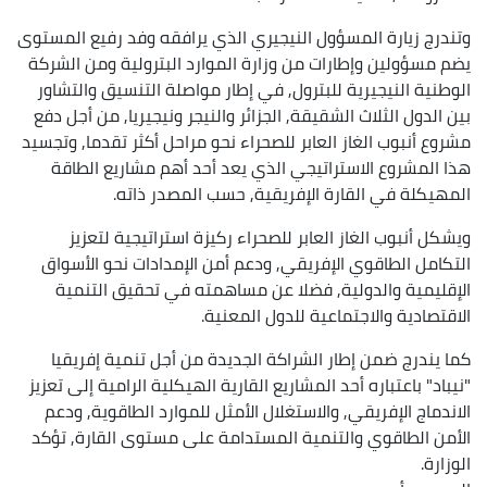
وتندرج زيارة المسؤول النيجيري الذي يرافقه وفد رفيع المستوى
يضم مسؤولين وإطارات من وزارة الموارد البترولية ومن الشركة
الوطنية النيجيرية للبترول, في إطار مواصلة التنسيق والتشاور
بين الدول الثلاث الشقيقة, الجزائر والنيجر ونيجيريا, من أجل دفع
مشروع أنبوب الغاز العابر للصحراء نحو مراحل أكثر تقدما, وتجسيد
هذا المشروع الاستراتيجي الذي يعد أحد أهم مشاريع الطاقة
المهيكلة في القارة الإفريقية, حسب المصدر ذاته.
ويشكل أنبوب الغاز العابر للصحراء ركيزة استراتيجية لتعزيز
التكامل الطاقوي الإفريقي, ودعم أمن الإمدادات نحو الأسواق
الإقليمية والدولية, فضلا عن مساهمته في تحقيق التنمية
الاقتصادية والاجتماعية للدول المعنية.
كما يندرج ضمن إطار الشراكة الجديدة من أجل تنمية إفريقيا
"نيباد" باعتباره أحد المشاريع القارية الهيكلية الرامية إلى تعزيز
الاندماج الإفريقي, والاستغلال الأمثل للموارد الطاقوية, ودعم
الأمن الطاقوي والتنمية المستدامة على مستوى القارة, تؤكد
الوزارة.