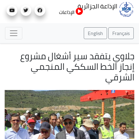
تجاوز
الإذاعة الجزائرية
إلى
الإذاعات
المحتوى
الرئيسي
English
Français
جلاوي يتفقد سير أشغال مشروع
إنجاز الخط السككي المنجمي
الشرقي