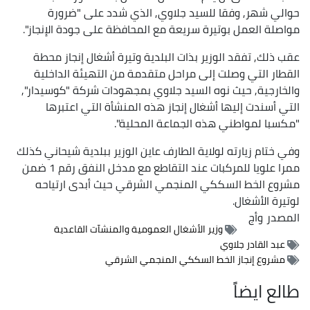
حوالي شهر, وفقا للسيد جلاوي, الذي شدد على "ضرورة
مواصلة العمل بوتيرة سريعة مع المحافظة على جودة الإنجاز".
عقب ذلك, تفقد الوزير بذات البلدية وتيرة أشغال إنجاز محطة
القطار التي وصلت إلى مراحل متقدمة من التهيئة الداخلية
والخارجية, حيث نوه السيد جلاوي بمجهودات شركة "كوسيدار",
التي أسندت إليها أشغال إنجاز هذه المنشأة التي اعتبرها
"مكسبا لمواطني هذه الجماعة المحلية".
وفي ختام زيارته لولاية الطارف عاين الوزير ببلدية شيحاني كذلك
ممرا علويا للمركبات عند التقاطع مع مدخل النفق رقم 1 ضمن
مشروع الخط السككي المنجمي الشرقي حيث أبدى ارتياحه
لوتيرة الأشغال.
المصدر
وأج
وزير الأشغال العمومية والمنشآت القاعدية
عبد القادر جلاوي
مشروع إنجاز الخط السككي المنجمي الشرقي
طالع ايضاً