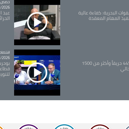
tégorie
حصص و
26 - 09:49
قوات البحرية: كفاءة عالية
عبد ال
فيذ المهام المعقدة
الحرا
اقتصاد
tégorie
26 - 12:13
المدير العام للغابات: 445 حريقاً وأكثر من 1500
بوحرب
حالي
قطاعي
لتنويع