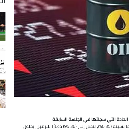
 الحادة التي سجلتها في الجلسة السابقة.
وصعدت العقود الآجلة لخام برنت بمقدار (33) سنتًا, ما نسبته (0.35%), لتصل إلى (95.36) دولارًا للبرميل, بحلول