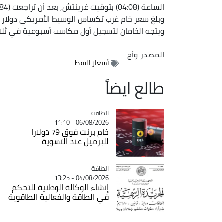
الساعة (04:08) بتوقيت غرينتش, بعد أن تراجعت (2.84%) عند التسوية في الجلسة ‌السابقة.
وبلغ سعر خام غرب تكساس الوسيط الأمريكي دولار للبرميل بارتفاع سِنتين
ويتجه الخامان لتسجيل أول مكاسب أسبوعية في ثلاثة
المصدر
وأج
أسعار النفط
طالع ايضاً
الطاقة
Catégorie
06/08/2026 - 11:10
خام برنت فوق 79 دولارا
للبرميل عند التسوية
الطاقة
Catégorie
04/08/2026 - 13:25
إنشاء الوكالة الوطنية للتحكم
في الطاقة والفعالية الطاقوية