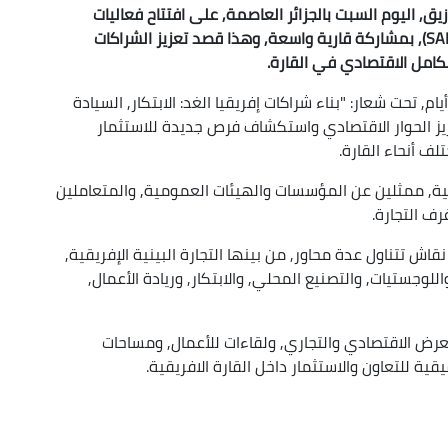
زيق, اليوم السبت بالجزائر العاصمة, على افتتاح فعاليات
الطبعة الرابعة للصالون الإفريقي للأعمال (SADA 2026), بمشاركة قارية واسعة, وهذا قصد تعزيز الشراكات
تكامل الاقتصادي في القارة.
م, تحت شعار: "بناء شراكات إفريقيا الغد: الابتكار, السيادة
يز الحوار الاقتصادي واستكشاف فرص جديدة للاستثمار
لف أنحاء القارة.
اركة, القادمة من 25 دولة إفريقية, ممثلين عن المؤسسات والهيئات العمومية, والمتعاملين
ف التجارة.
ش تتناول عدة محاور, من بينها التجارة البينية الإفريقية,
اللوجستيات, والتصنيع المحلي, والابتكار, وريادة الأعمال,
عرض الاقتصادي والتجاري, ولقاءات للأعمال, ومساحات
 للتعاون والاستثمار داخل القارة الافريقية.