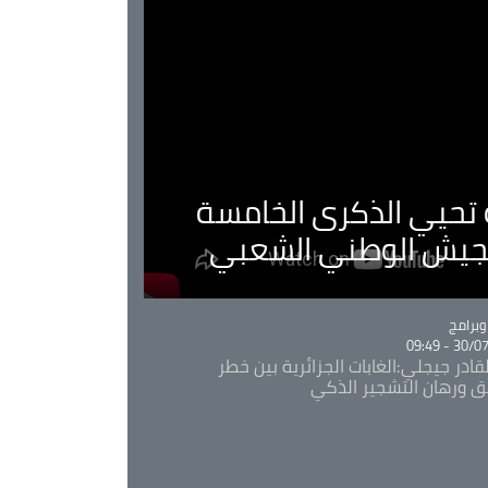
ية تحيي الذكرى الخامسة
لجيش الوطني الشعبي
Ca
برامج
30/07/20
قادر جيجلي:الغابات الجزائرية بين خطر
ئق ورهان التشجير الذكي