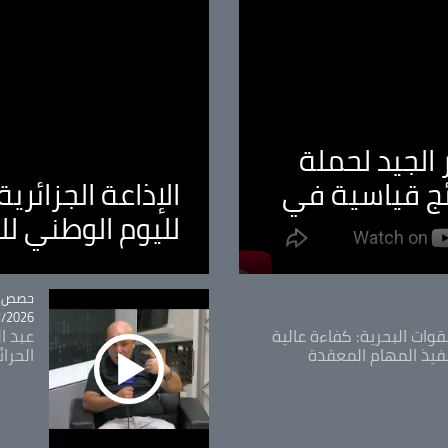
الجيد لحملة
ئج قياسية في
الإذاعة الجزائر
لليوم الوطني ل
tégorie
حصص و
26 - 09:49
قوات البحرية: كفاءة عالية
عبد ال
فيذ المهام المعقدة
الحرا