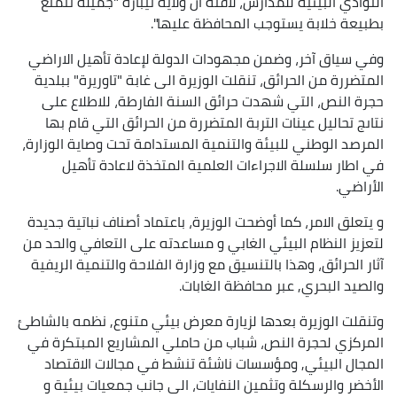
النوادي البيئية للمدارس، لافتة أن ولاية تيبازة "جميلة تتمتع
بطبيعة خلابة يستوجب المحافظة عليها".
وفي سياق آخر، وضمن مجهودات الدولة لإعادة تأهيل الاراضي
المتضررة من الحرائق، تنقلت الوزيرة الى غابة "تاوريرة" ببلدية
حجرة النص، التي شهدت حرائق السنة الفارطة، للاطلاع على
نتاىج تحاليل عينات التربة المتضررة من الحرائق التي قام بها
المرصد الوطني للبيئة والتنمية المستدامة تحت وصاية الوزارة،
في اطار سلسلة الاجراءات العلمية المتخذة لاعادة تأهيل
الأراضي.
و يتعلق الامر، كما أوضحت الوزيرة، باعتماد أصناف نباتية جديدة
لتعزيز النظام البيئي الغابي و مساعدته على التعافي والحد من
آثار الحرائق، وهذا بالتنسيق مع وزارة الفلاحة والتنمية الريفية
والصيد البحري, عبر محافظة الغابات.
وتنقلت الوزيرة بعدها لزيارة معرض بيئي متنوع, نظمه بالشاطئ
المركزي لحجرة النص، شباب من حاملي المشاريع المبتكرة في
المجال البيئي, ومؤسسات ناشئة تنشط في مجالات الاقتصاد
الأخضر والرسكلة وتثمين النفايات، الى جانب جمعيات بيئية و