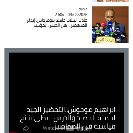
عدالة
Catégorie
08/08/2026 - 21:04
حادث انقلاب حافلة ببومرداس: إيداع
المتهمين رهن الحبس المؤقت
ابراهيم موحوش..التحضير الجيد
لحملة الحصاد والدرس اعطى نتائج
قياسية في المحاصيل