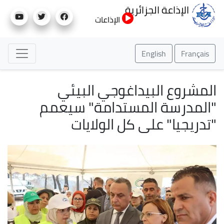
تجاوز
الإذاعة الجزائرية
إلى
الإذاعات
المحتوى
الرئيسي
English
Français
المشروع البيداغوجي البيئي
"المدرسة المستدامة" سيعمم
"تدريجيا" على كل الولايات