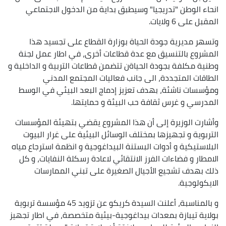
انحاء الوطن "تدريجيا" وسيطبق بداية من الدخول الاجتماعي
المقبل على 6 ولايات.
وتسهر مديرية جودة الحياة بوزارة القطاع على تجسيد هذا
المشروع بالتنسيق مع عدة قطاعات أخرى، في اطار عمل لجنة
وطنية مكلفة بجودة الحياةن تتضمن قطاعات التربية و الداخلية و
الطاقات المتجددة، الى جانب فعاليات المجتمع المدني
ومؤسسات ناشئة، بهدف تعزيز إدماج البعد البيئي في الوسط
المدرسي و غرس ثقافة حب البيئة و حمايتها.
وأشارت الوزيرة إلى أن هذا المشروع يقضي بتهيئة المؤسسات
التربوية و تجهيزها بمختلف الوسائل البيئية على غرار البيوت
البلاستيكية و أدوات البستنة البيداغوجية و انظمة استرجاع مياه
الامطار و فضاءات الفرز الانتقائي لاعادة رسكلة النفايات، و كل
ذلك بهدف تشجيع الأجيال الصغيرة على تبني الممارسات
الايكولوجية.
و بالمناسبة، أعلنت السيدة كريكو عن تزويد 45 مؤسسة تربوية
بولاية تيبازة بمعدات بيداغوجية-بيئية متخصصة، في اطار تجهيز