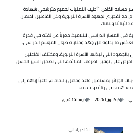
ر حسابه الخاص: “أطيب التمنيات لجميع مترشحي شهادة
ام، مع تقديري لجهود الأسرة التربوية وكل الفاعلين. لضمان
بنائنا وبناتنا”.
في المسار الدراسي للتلاميذ. معرباً عن ثقته في قدرة
تعكس ما بذلوه من جهد ومثابرة طوال الموسم الدراسي.
لجهود التي تبذلها الأسرة التربوية. ومختلف الفاعلين
الحرص على توفير الظروف الملائمة. التي تضمن السير الحسن
ات الجزائر بمستقبل واعد وحافل بالنجاحات، داعياً إياهم إلى
لمساهمة في بنائه وتقدمه.
لي
بكالوريا 2026
رسالة تشجيع
Catégorie
نشاط برلماني