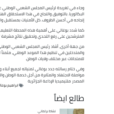
وجاء في تغريدة لرئيس المجلس الشعبي الوطني عب
البكالوريا. بالتوفيق والنجاح في هذا الاستحقاق اله
إنجاحه في أحسن الظروف. كل الأمنيات بمستقبل واعد لأ
كما شدد بوغالي على أهمية هذه المحطة التعليمية 
المترشحين على رفع التحدي وتحقيق نتائج مشرفة 
من جهة أخرى، أشاد رئيس المجلس الشعبي الوطني با
والمتدخلين في تنظيم هذا الموعد الوطني، مثمناً 
للامتحانات عبر مختلف ولايات الوطن.
وفي ختام رسالته جدد بوغالي تمنياته لجميع أبناء وبن
مواصلة الاجتهاد والمثابرة من أجل خدمة الوطن وا
المصدر
ملتيميديا الإذاعة الجزائرية
ابراهيم بوغا
طالع ايضاً
Catégorie
نشاط برلماني