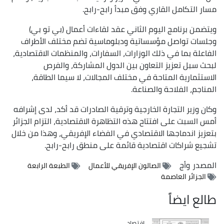
مسار التكامل القاري وفق مبدأ رابح-رابح.
ويتضمن برنامج اليوم الثاني عقد لقاءات أعمال (بي تو بي)
وجلسات تواصل مؤسساتية ودبلوماسية تضم مختلف الأطراف
الفاعلة بما في ذلك الوزارات، السفارات، والمنظمات الاقتصادية،
لبحث سبل تعزيز التعاون بين الدول المشاركة، والفرص
الاستثمارية المتاحة في مختلف المجالات، لا سيما الطاقة،
المناجم، الفلاحة والصناعة.
وكان وزير التجارة الخارجية وترقية الصادرات قد أكد، لدى إشرافه
أمس السبت على افتتاح هذه التظاهرة الاقتصادية، التزام الجزائر
بتعزيز اندماجها الاقتصادي في الفضاء الإفريقي، وهذا من خلال
تشجيع شراكات اقتصادية قائمة على منطق رابح-رابح.
المصدر
وأج
الصالون الإفريقي للأعمال
الطبعة الرابعة
الجزائر العاصمة
طالع ايضاً
اقتصاد
Catégorie