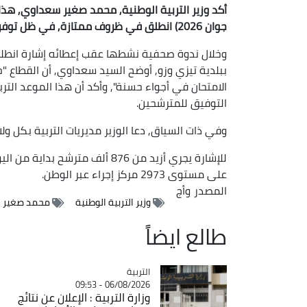
أكد وزير التربية الوطنية, محمد صغير سعداوي, هذا ا
جوان 2026) انطلق في ظروف ممتازة, في ظل توفر كل شروط نجاح هذا الموعد التربوي الوطني.
وخلال ندوة صحفية نشطها عقب إعطائه إشارة انطلاق
ببلدية تيزي وزو, أوضح السيد سعداوي, أن القطاع 
الامتحان في أجواء حسنة", وأكد أن هذا الموعد الت
التوفيق للمترشحين.
وفي ذات السياق, دعا الوزير مديريات التربية بكل ول
للإشارة يجري أزيد من 876 ألف مت
على مستوى 2973 مركز إجراء عبر الوطن.
المصدر
وأج
وزير التربية الوطنية
محمد صغير 
طالع ايضاً
التربية
Catégorie
06/08/2026 - 09:53
وزارة التربية : الإعلان عن نتائج