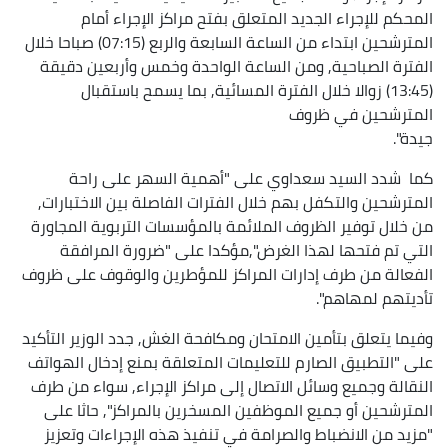
المحكم للإجراء الجديد المتعلق بفتح مراكز الإجراء أمام
المترشحين ابتداء من الساعة السابعة والربع (07:15) صباحا خلال
الفترة الصباحية, ومن الساعة الواحدة وخمس وأربعين دقيقة
(13:45) زوالا خلال الفترة المسائية, بما يسمح باستقبال
المترشحين في ظروف
جيدة".
كما شدد السيد سعداوي على "أهمية السهر على راحة
المترشحين والتكفل بهم خلال الفترات الفاصلة بين الاختبارات,
من خلال توفير الظروف الملائمة بالمؤسسات التربوية المجاورة
التي تم فتحها لهذا الغرض",مؤكدا على "ضرورة المرافقة
الفعالة من طرف إدارات المراكز للمؤطرين والوقوف على ظروف
تأديتهم لمهاهم".
وفيما يتعلق بتأمين الامتحان ومكافحة الغش, جدد الوزير التأكيد
على "التطبيق الصارم للتعليمات المتعلقة بمنع إدخال الهواتف
النقالة وجميع وسائل الاتصال إلى مراكز الإجراء, سواء من طرف
المترشحين أو جميع الموظفين المسخرين بالمراكز", حاثا على
"مزيد من الانضباط والصرامة في تنفيذ هذه الإجراءات وتعزيز