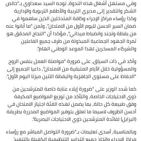
وفي مستهل أشغال هذه الندوة, توجه السيد سعداوي بـ"خالص
الشكر والتقدير إلى مديري التربية والأطقم التربوية والإدارية
وكذا رؤساء مراكز الإجراء وكافة المتدخلين الذين ساهموا في
ضمان السير الحسن لليوم الأول من الامتحان", وثمن "ما أبانوا عنه
من يقظة وتجند وانضباط ميداني", مؤكدا أن "النجاح المحقق هو
ثمرة الجهود الجماعية المبذولة من طرف جميع الفاعلين
والشركاء المسخرين لهذا الموعد الوطني الهام".
وأكد في ذات السياق, على ضرورة "مواصلة العمل بنفس الروح
والمسؤولية خلال الأيام المتبقية من الامتحان", داعيا الجميع إلى
"الحفاظ على مستوى الجاهزية واليقظة اللتين ميزتا اليوم الأول".
كما شدد الوزير على "ضرورة إيلاء عناية خاصة للمترشحين من
ذوي الاحتياجات الخاصة, والتأكد من توزيع المواضيع المكيفة
وفق طبيعة كل حالة, بما يضمن لهذه الفئة اجتياز الامتحان في
أحسن الظروف لاسيما ما تعلق بتوفير المواضيع المحررة بطريقة
(البرايل) لفائدة المترشحين ذوي الاحتياجات البصرية".
وبالمناسبة, أسدى تعليمات بـ"ضرورة التواصل المباشر مع رؤساء
مراكز الإجراء واتخاذ جميع التدابير التنظيمية الكفيلة بالتنفيذ