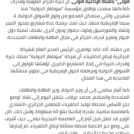
الأولى" بالقناة الإذاعية الأولى
، أن خبرة الجزائر الطويلة وقدرات
كفاءاتها سمحت بإطلاق مؤسسة "سونلغاز الدولية" منذ
شهرين، والتي ستمكن المجمع من ولوج الأسواق الدولية، لا
سيما الإفريقية منها، حيث تمت برمجة عدة مشاريع بمحور النيجر
وتشاد والموزمبيق وكوت ديفوار ودول أخرى، بهدف تنمية دول
الجوار وتعزيز قدرات الجزائر في مجال الطاقة والطاقات المتجددة.
من جهته، أكد خالد نواصري، الرئيس المدير العام للشركة
الجزائرية لإنتاج الكهرباء، أن شركة "سونلغاز الدولية" تمتلك خبرة
وقدرات كبيرة في إنجاز المشاريع الكبرى، تؤهلها للولوج إلى
الأسواق الدولية ومرافقة الدول الإفريقية في تطوير منشآتها
القاعدية في هذا المجال.
كما أشار سالمي إلى أن وزير الدولة، وزير الطاقة والطاقات
المتجددة والمناجم، محمد عرقاب، يتنقل اليوم إلى تشاد لوضع
حجر الأساس لمحطة توليد الكهرباء للتضامن الجزائري-التشادي
بالعاصمة نجامينا، بقدرة إنتاجية تبلغ 40 ميغاواط. وقبل ذلك، كان
الوزير قد تنقل قبل أيام إلى العاصمة النيجرية نيامي، حيث أشرف
على وضع حيز الخدمة محطة مماثلة لإنتاج الكهرباء، تم إنجازها
بسواعد وخبرة جزائرية في وقت قياسي.