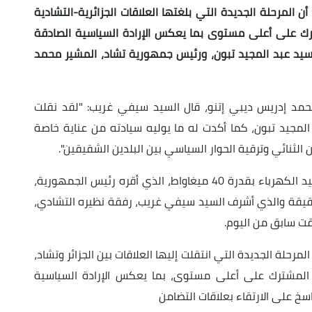
 أن المرحلة الجديدة التي بلغتها العلاقات الجزائرية-التشادية
مشترك على أعلى مستوى بما يعكس الإرادة السياسية الصادقة
السيد عبد المجيد تبون، ورئيس جمهورية تشاد، المشير محمد
مد إدريس ديبي إتنو، قال السيد سيفي غريب: "لقد نقلت
المجيد تبون، كما أكدت له ما يوليه سيادته من عناية خاصة
 الثنائي وترقية الحوار السياسي بين البلدين الشقيقين".
وبالمناسبة، تم التطرق إلى مشروع إنجاز محطة توليد الكهرباء بقدرة 40 ميغاواط، الذي أقره رئيس الجمهورية،
شقيقة والذي أشرف السيد سيفي غريب، رفقة نظيره التشادي،
قت سابق من اليوم.
المرحلة الجديدة التي انتقلت إليها العلاقات بين الجزائر وتشاد،
اسي المشترك على أعلى مستوى، بما يعكس الإرادة السياسية
سخ على الارتقاء بعلاقات التضامن