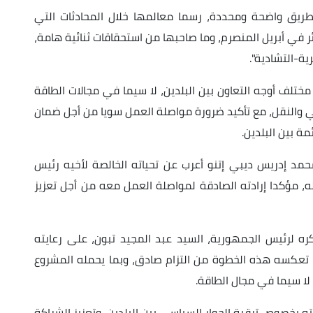
 طريق واضحة ومحددة، رسما معالمها خلال المحادثات التي
ر في أبريل المنصرم، وما صاحبها من استحقاقات ثنائية هامة،
رية-التشادية".
تلف أوجه التعاون بين البلدين، لا سيما في مجالات الطاقة
الي والنقل، مع تأكيد ضرورة مواصلة العمل سويا من أجل ضمان
مة بين البلدين.
محمد إدريس ديبي إتنو أعرب عن تحياته الخالصة لأخيه رئيس
له، مؤكدا إرادته الصادقة لمواصلة العمل معه من أجل تعزيز
ره لرئيس الجمهورية، السيد عبد المجيد تبون، على رعايته
 تعكسه هذه الخطوة من التزام صادق، وبما يحمله المشروع
لا سيما في مجال الطاقة.
 بخصوص ترقية الحوار السياسي بين البلدين، وتعزيز الشراكة