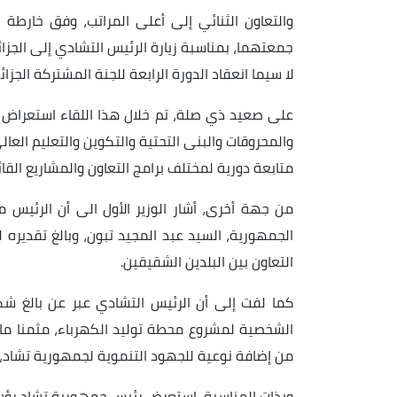
والتعاون الثنائي إلى أعلى المراتب، وفق خارطة
جمعتهما، بمناسبة زيارة الرئيس التشادي إلى الجزائ
لا سيما انعقاد الدورة الرابعة للجنة المشتركة الجزائ
على صعيد ذي صلة، تم خلال هذا اللقاء استعراض مخ
والمحروقات والبنى التحتية والتكوين والتعليم الع
متابعة دورية لمختلف برامج التعاون والمشاريع القائ
من جهة أخرى، أشار الوزير الأول الى أن الرئيس 
الجمهورية، السيد عبد المجيد تبون، وبالغ تقديره 
التعاون بين البلدين الشقيقين.
كما لفت إلى أن الرئيس التشادي عبر عن بالغ شك
الشخصية لمشروع محطة توليد الكهرباء، مثمنا ما
من إضافة نوعية للجهود التنموية لجمهورية تشاد، 
وبذات المناسبة، استعرض رئيس جمهورية تشاد رؤيته