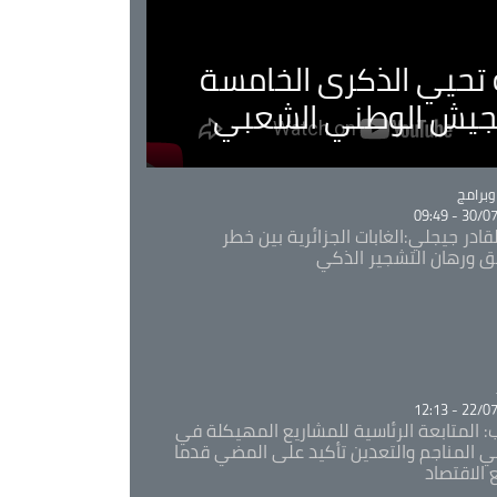
ية تحيي الذكرى الخامسة
لجيش الوطني الشعبي
Ca
برامج
30/07/20
قادر جيجلي:الغابات الجزائرية بين خطر
ئق ورهان التشجير الذكي
Ca
22/07/20
: المتابعة الرئاسية للمشاريع المهيكلة في
 المناجم والتعدين تأكيد على المضي قدما
 الاقتصاد