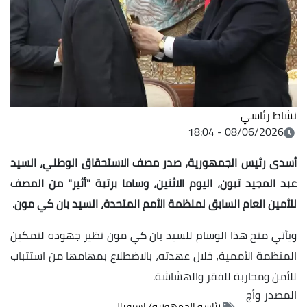
ة، صدر مصف الاستحقاق الوطني، السيد
وم الاثنين، وساما برتبة "أثير" من المصف
لمنظمة الأمم المتحدة، السيد بان كي مون.
م للسيد بان كي مون نظير جهوده لتمكين
ال عهدته، بالاضطلاع بمهامها من استتباب
والهشاشة.
 الجمهورية/ استقبال