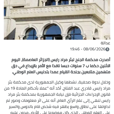
عدالة
08/06/2026 - 19:46
أصدرت محكمة الجنح لبئر مراد رايس (الجزائر العاصمة)، اليوم
الاثنين حكما ب 7 سنوات حبسا نافذا مع الأمر بالإيداع في حق
متهمين متابعين بجنحة القيام عمدا بتدنيس العلم الوطني.
وخلال ندوة صحفية، نشطها وكيل الجمهورية لدى محكمة بئر
مراد رايس، قادري عبد الفتاح، أكد أنه "عملا بأحكام المادة 19 من
قانون الإجراءات الجزائية فإن نيابة الجمهورية بمحكمة بئر مراد
رايس تنهي إلى علم الرأي العام، أنه على اثر معلومات وصور تم
تداولها على نطاق واسع يظهر فيه شخص قام بالدوس والسير
على العلم الوطني الذي كان موضوعا على الأرض مدون عليه