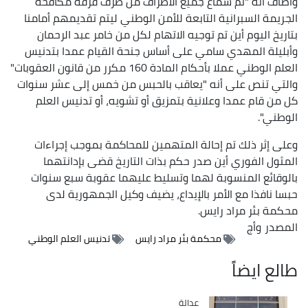
وأضاف أنه "تم سماع جميع الأطراف من طرف فرقة مكافحة
الجريمة السبرانية التابعة للأمن الوطني ليتم تقديمهم أمامنا
بتاريخ اليوم أين تم توجيه الاتهام لكل من خامر عبد الرحمان
وأبليلة المهدي سامي على أساس جنحة القيام عمدا بتدنيس
العلم الوطني عملا بأحكام المادة 160 مكرر من قانون العقوبات"
والتي تنص على أنه "يعاقب بالحبس من خمس إلى عشر سنوات
كل من قام عمدا وعلانية بتمزيق أو تشويه، أو تدنيس العلم
الوطني".
وعلى إثر ذلك تم إحالة المتهمين للمحاكمة بموجب إجراءات
المثول الفوري أين صدر حكم بذات التاريخ قضى بإدانتهما
بالوقائع المنسوبة لهما وتسليط عليهما عقوبة سبع سنوات
حبسا نافذا مع الأمر بالإيداع، يضيف وكيل الجمهورية لدى
محكمة بئر مراد رايس.
المصدر
وأج
محكمة بئر مراد رايس
تدنيس العلم الوطني
طالع ايضاً
عدالة
Catégorie