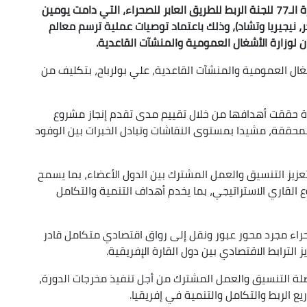
اختتمت، اليوم الثلاثاء بالجزائر العاصمة، أشغال الدورة الـ77 للجنة الربط للطريق العابر للصحراء، التي دامت يومين
ر، نيجيريا وتشاد)، وذلك باعتماد توصيات عملية ترسم معالم
ن لوزارة الأشغال العمومية والمنشآت القاعدية.
شغال العمومية والمنشآت القاعدية، علي بولرباح، بتكليف من
ورة حققت أهدافها من خلال تقييم مدى تقدم إنجاز مشروع
المحققة، مشيدا بمستوى النقاشات وتبادل الخبرات بين الوفود
عزيز التنسيق والعمل المشترك بين الدول الأعضاء، بما يسمح
 القاري الاستراتيجي، بما يخدم أهداف التنمية والتكامل
لصحراء مجرد محور عبور ونقل إلى رواق اقتصادي متكامل قادر
 الترابط الاقتصادي بين دول القارة الإفريقية.
لة التنسيق والعمل المشترك من أجل تنفيذ مخرجات الدورة،
ريع الربط والتكامل والتنمية في إفريقيا.