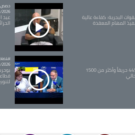
tégorie
حصص و
26 - 09:49
قوات البحرية: كفاءة عالية
عبد ال
فيذ المهام المعقدة
الحرا
اقتصاد
tégorie
26 - 12:13
المدير العام للغابات: 445 حريقاً وأكثر من 1500
بوحرب
حالي
قطاعي
لتنويع