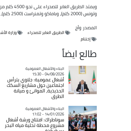
ويمتد الطريق
وتونس (2000 كلم)، وباماكو وتمنراست (2500 كلم)، وزيندر (النيجر) ونجامينا (2200 كلم).
المصدر
وأج
الطريق العابر للصحراء
وزارة الأش
إختتام
طالع ايضاً
Catégorie
البناء والأشغال العمومية
04/08/2026 - 15:30
أشغال عمومية: جلاوي يترأس
اجتماعين حول مشاريع السكك
الحديدية، الموانئ و صيانة
الطرق
Catégorie
البناء والأشغال العمومية
14/07/2026 - 17:02
سوناطراك: افتتاح ورشة أشغال
مشروع محطة تحلية مياه البحر
بسكيكدة