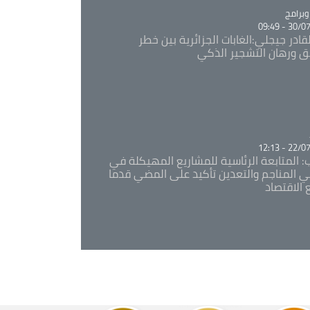
Ca
برامج
30/07/20
قادر جيجلي:الغابات الجزائرية بين خطر
ئق ورهان التشجير الذكي
Ca
22/07/20
: المتابعة الرئاسية للمشاريع المهيكلة في
 المناجم والتعدين تأكيد على المضي قدما
 الاقتصاد