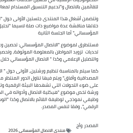
للقائمين بالاتصال و"تدعيم التنسيق المستدام لمعال
وتتضمن أشغال هذا المنتدى جلستين الأولى حول "ا
خلالها مناقشة عدة مواضيع ذات صلة لاسيما "تحليل 
المؤسساتي" أما الجلسة الثانية
فستتطرق لموضوع "الاتصال المؤسساتي: تحصين و
تحديات تزويد المواطن بالمعلومة الموثوقة، وتحصين
والتضليل الإعلامي وكذا " الاتصال المؤسساتي خلال ال
كما سيتم بالمناسبة تنظيم ورشتين, الأولى حول " ا
المصداقية وآفاق" ويتم فيها تناول الدور المنتظر م
على ضوء التحولات التي تشهدها البيئة الرقمية وتأ
ورشة تخص موضوع "هيكلية الاتصال وأدواته في ا
وظيفي نموذجي لوظيفة القائم بالاتصال وكذا "الوسا
الرقمي", وفقا لنفس المصدر.
المصدر
وأج
منتدى الاتصال المؤسساتي 2026