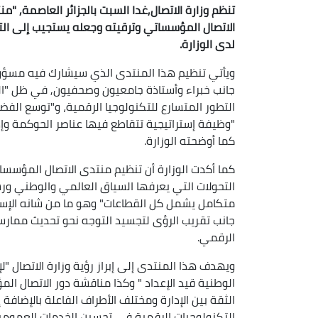
الاتصال المؤسساتي وترقيته وجعله يستجيب إلى التح
لدى الوزارة.
ويأتي تنظيم هذا المنتدى الذي سيشارك فيه مسؤو
جانب خبراء وأستاذة جامعيون وصحفيون, في ظل "التح
التطور المتسارع للتكنولوجيا الرقمية، و"توسع الفض
"وظيفة إستراتيجية تتقاطع فيها عناصر الحوكمة وإد
كما أوضحته الوزارة.
التحولات التي يعرفها السياق العالمي والوطني 
متكامل يشمل كل القطاعات" وهو ما من شانه الإسه
جانب تقريب الرؤى لتجسيد التوجه نحو تحديث ممار
الرقمي.
ويهدف هذا المنتدى إلى إبراز رؤية وزارة الاتصال "
الوطنية قيد الإعداد " وكذا مناقشة دور الاتصال ال
الثقة بين الإدارة ومختلف الأطراف الفاعلة بالإضافة
التكنولوجيات الرقمية في تحسين الخدمات العمومي