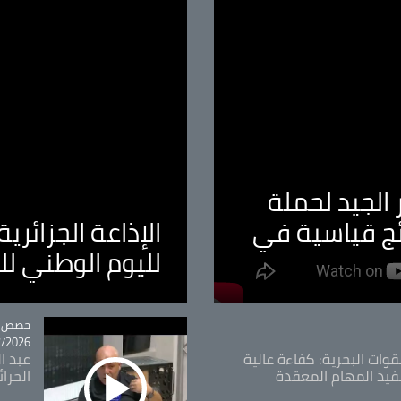
الجيد لحملة
ئج قياسية في
الإذاعة الجزائر
لليوم الوطني ل
tégorie
حصص و
26 - 09:49
قوات البحرية: كفاءة عالية
عبد ال
فيذ المهام المعقدة
الحرا