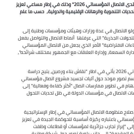
تنظم وزارة الاتصال,غدا السبت بالجزائر العاصمة, "منتدى الاتصال المؤسساتي 2026" وذلك في إطار مساعي تعزيز
ديات التنموية والرهانات الإقليمية والدولية, حسب ما علم
لو الاتصال في عدة وزارات وهيئات ومؤسسات وطنية إلى
ولات الجذرية" التي عرفتها أنماط الاتصال والتواصل بفعل
اءات الافتراضية" الأمر الذي يجعل من الاتصال المؤسساتي
ارة السمعة، وإدارة العلاقات مع الجمهور بمختلف شرائحه",
كما أكدت الوزارة أن تنظيم منتدى الاتصال المؤسساتي 2026 يأتي في اطار "نقاش بناء ورصين، يتيح دراسة
ورسم تصور موحد حول آليات تجسيد مشروع اتصال مؤسساتي
ام في تطوير ممارسات اتصال "أكثر كفاءة وفعالية" إلى
سات الاتصال في مؤسسات الدولة في ظل تحديات التحول
لإصلاح منظومة الاتصال المؤسساتي في إطار الإستراتيجية
مؤسساتي باعتباره ركيزة أساسية للحوكمة الجيدة في تعزيز
 إلى "إبراز تجارب جزائرية لمؤسسات أو قطاعات وظفت
ة المقدمة" الى جانب بلورة تصور حول شبكة وطنية