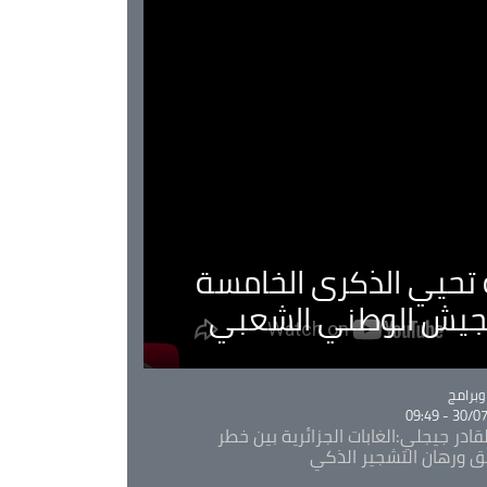
ية تحيي الذكرى الخامسة
لجيش الوطني الشعبي
Ca
برامج
30/07/20
قادر جيجلي:الغابات الجزائرية بين خطر
ئق ورهان التشجير الذكي