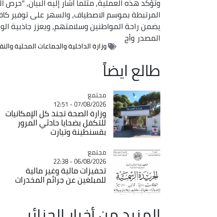
وتؤكد هذه العملية, مثلما أشار إليه البيان, "حرص ا
المرتبطة بموسم الاصطياف, والسهر على توفير كافة ا
يضمن راحة المواطنين وسلامتهم, ويعزز جاذبية الوج
المصدر
وأج
وزارة الداخلية والجماعات المحلية والنق
طالع ايضاً
مجتمع
Catégorie
07/08/2026 - 12:51
وزارة الصحة تجند كل الإمكانيات
للتكفل بضحايا حادثي المرور
بقسنطينة وتيارت
مجتمع
Catégorie
06/08/2026 - 22:38
تحفيزات مالية وغير مالية
للمبلغين عن جرائم المخدرات
المزيد من أخبار الجزائر