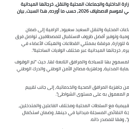
رة الداخلية والجماعات المحلية والنقل, خرجاتها الميدانية
عبر مختلف الولايات الساحلية, تحسبا للانطلاق الرسمي لموسم الاصطياف 2026, حسب ما أورده, هذا السبت, بيان
جماعات المحلية والنقل السعيد سعيود, الرامية إلى ضمان
مومية وتوفير أفضل ظروف الاستقبال للمصطافين, تواصل فرق
زية للوزارة, مرفقة بممثلي القطاعات والهيئات الأعضاء في
, خرجاتها الميدانية عبر مختلف الولايات الساحلية".
لمسموح بها للسباحة والمرافق التابعة لها, حيث "تم الوقوف
حماية المدنية, وجاهزية مصالح الأمن الوطني والدرك الوطني
من جاهزية المرافق الصحية والخدماتية, إلى جانب تقييم
يم المعمول به على مستوى الشواطئ".
قييمية مع السلطات المحلية ومختلف الفاعلين والمتدخلين,
 النقائص المسجلة ميدانيا في حينها, وضمان استكمال
, وفقا للمصدر ذاته.