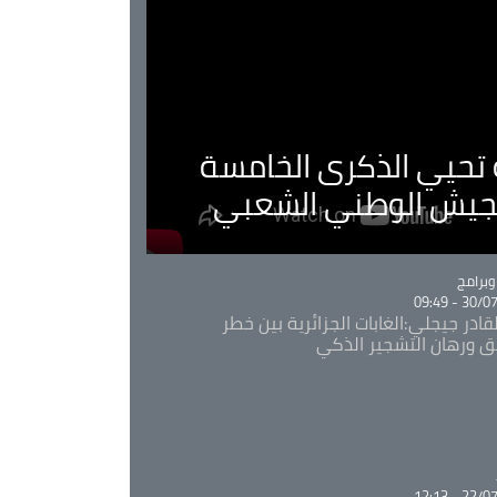
ية تحيي الذكرى الخامسة
لجيش الوطني الشعبي
Ca
برامج
30/07/20
قادر جيجلي:الغابات الجزائرية بين خطر
ئق ورهان التشجير الذكي
Ca
22/07/20