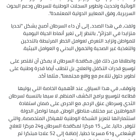
الوبائية وتحديث وتطوير السجلات الوطنية للسرطان ودعم البحوث
السريرية, وفق المعايير الدولية المعتمدة".
ولفت, في هذا الصدد, إلى أن داء السرطان أصبح يشكل "تحديا
متزايدا في الجزائر", بالنظر إلى تغير أنماط الحياة اليومية
للمواطن وتزايد التعرض لعوامل الخطر المرتبطة بالتدخين
والتغذية غير الصحية والخمول البدني و العوامل البيئية.
وانطلاقا من ذلك فإن مكافحة السرطان لا يمكن أن تقتصر على
توسيع قدرات التكفل والعلاج, بل تتطلب أيضا قدرة وطنية على
تطوير حلول تتلاءم مع واقع مجتمعنا", مثلما أكد.
وتوقف, في هذا السياق, عند الأهمية الخاصة التي يوليها
قطاعه لتوسيع برامج الكشف المنظم, لا سيما بالنسبة لسرطان
الثدي وسرطان عنق الرحم, مع الحرص على ضمان استفادة
المواطنين عبر مختلف مناطق الوطن, فيما تواصل الدولة
استثماراتها لتعزيز الشبكة الوطنية للهياكل المتخصصة, والتي
تتوفر, حاليا, على 15 مركزا لمكافحة السرطان و24 مركزا للعلاج
الإشعاعي و61 مسرعا خطيا, إضافة إلى 52 علاجا مبتكرا تم