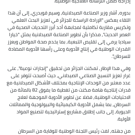
إدراجه ضمن الترسانة العلاجية الوطنية.
بدوره, أشار وزير الصناعة الصيدلانية, وسيم قويدري, إلى أن هذا
اللقاء يعكس "الإرادة الراسخة للجزائر في تعزيز البحث العلمي
وتكريس مقاربة تكاملية لمجابهة أحد أبرز التحديات الصحية في
العصر الحديث", مذكرا بأن تطوير الصناعة الصيدلانية يمثل "خيارا
سياديا يرمي إلى تقليص التبعية, بما يخدم صحة المواطن ويعزز
القدرات الوطنية في إنتاج الأدوية وعلى رأسها الأدوية المضادة
للسرطان".
وفي هذا الإطار, تمكنت الجزائر من تحقيق "إنجازات نوعية", على
غرار تعزيز النسيج الصناعي الصيدلاني, حيث أصبحت تتوفر على
عدد معتبر من الوحدات الإنتاجية بمختلف الأشكال الصيدلانية مع
قدرات إنتاجية هامة مكنت من تغطية ما يفوق 82 بالمائة من
الاحتياجات الوطنية, فضلا عن تطوير الأدوية الموجهة لعلاج
السرطان, بما يشمل الأدوية الكيميائية والبيولوجية والمماثلات
الحيوية, إلى جانب إطلاق مشاريع إستراتيجية لتصنيع المواد
الأولية.
من جهته, لفت رئيس اللجنة الوطنية للوقاية من السرطان