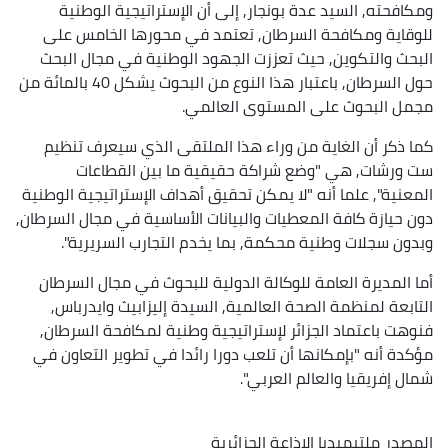
ومكافحته, السيد عدة بونجار, إلى أن الإستراتيجية الوطنية
للوقاية ومكافحة السرطان, تعتمد في محورها الخامس على
البحث والتكوين, حيث تعززت الجهود الوطنية في مجال البحث
حول السرطان, باعتبار هذا النوع من البحوث يشكل 40 بالمائة من
مجمل البحوث على المستوى العالمي.
كما ذكر أن الغاية من وراء هذا الملتقى الذي سيعرف تنظيم
ست ورشات, هي "وضع شراكة حقيقية ما بين القطاعات
المعنية", علما أنه "لا يمكن تحقيق أهداف الإستراتيجية الوطنية
دون حيازة كافة المعطيات والبيانات الأساسية في مجال السرطان,
وبدون سجلات وطنية محكمة, بما يخدم التجارب السريرية".
أما المديرة العامة للوكالة الدولية للبحوث في مجال السرطان
التابعة لمنظمة الصحة العالمية, السيدة إليزابيث وايدرباس,
فنوهت باعتماد الجزائر لإستراتيجية وطنية لمكافحة السرطان,
مؤكدة أنه "بإمكانها أن تلعب دورا رائدا في تطوير التعاون في
شمال إفريقيا والعالم العربي".
المصدر
ملتيميديا الإذاعة الجزائرية