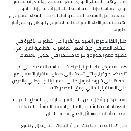
ويندرج هذا الاجتماع الدوري رفيع المستوى والذي تم بحضور
نواب المحافظ وإطارات سامية لبنك الجزائر, في إطار الحوار
المستمر بين السلطة النقدية والفاعلين في القطاع المصرفي,
بهدف تقييم الأداء الأخير للنظام المصرفي الوطني ورسم آفاق
تطوره.
خلال اللقاء, عرض السيد لبو تقريرا عن التطورات الأخيرة في
النشاط المصرفي حيث تظهر المؤشرات القطاعية تعزيزا في
عملية جمع الموارد والتزاما مستمرا في تمويل الاقتصاد.
كما استعرض بنك الجزائر إجراءات السياسة النقدية التي تم
تنفيذها مؤخرا, والتي تهدف إلى ضمان استقرار الأسعار, مع
الحفاظ على شروط تمويل مثلى لدعم الإنتاج الوطني والحرص
على الاستقرار المالي, وفق المصدر ذاته.
وتم التركيز بشكل خاص على التحول الرقمي للقطاع, باعتباره
رافعة أساسية للشمول المالي, لاسيما المسائل المتعلقة
بعصرنة أنظمة ووسائل الدفع, يضيف البيان.
في هذا الصدد, دعا بنك الجزائر البنوك التجارية إلى تنويع