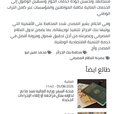
منتجاتها, وتحسين جودة خدمات الجوار وتسهيل الوصول إلى
الخدمات المالية لكافة المواطنين والمؤسسات عبر كامل التراب
الوطني.
وفي الختام, يشير المصدر, شدد المحافظ على الأهمية التي
يوليها بنك الجزائر لتنفيذ توجيهاته, بما يضمن تحول النظام
المصرفي وعصرنته من أجل تحقيق شمول ومرونة أفضل في
خدمة التنمية الاقتصادية الوطنية.
المصدر
وأج
محافظ بنك الجزائر
محمد لمين لبو
عصرنة النظام المصرفي
طالع ايضاً
المالية
Catégorie
05/08/2026 - 11:43
منحة السفر: وزارة المالية تفند ما تم
تداوله بشأن مراجعة أو إلغاء الإجراءات
الجديدة