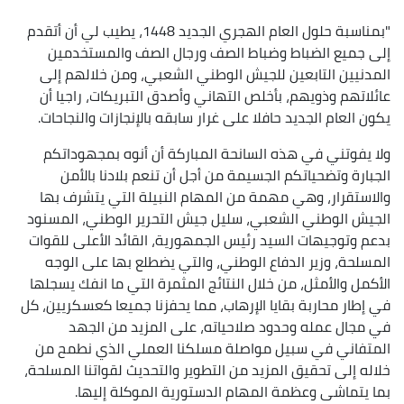
"بمناسبة حلول العام الهجري الجديد 1448، يطيب لي أن أتقدم
إلى جميع الضباط وضباط الصف ورجال الصف والمستخدمين
المدنيين التابعين للجيش الوطني الشعبي، ومن خلالهم إلى
عائلاتهم وذويهم، بأخلص التهاني وأصدق التبريكات، راجيا أن
يكون العام الجديد حافلا على غرار سابقه بالإنجازات والنجاحات.
ولا يفوتني في هذه السانحة المباركة أن أنوه بمجهوداتكم
الجبارة وتضحياتكم الجسيمة من أجل أن تنعم بلادنا بالأمن
والاستقرار، وهي مهمة من المهام النبيلة التي يتشرف بها
الجيش الوطني الشعبي، سليل جيش التحرير الوطني، المسنود
بدعم وتوجيهات السيد رئيس الجمهورية، القائد الأعلى للقوات
المسلحة، وزير الدفاع الوطني، والتي يضطلع بها على الوجه
الأكمل والأمثل، من خلال النتائج المثمرة التي ما انفك يسجلها
في إطار محاربة بقايا الإرهاب، مما يحفزنا جميعا كعسكريين، كل
في مجال عمله وحدود صلاحياته، على المزيد من الجهد
المتفاني في سبيل مواصلة مسلكنا العملي الذي نطمح من
خلاله إلى تحقيق المزيد من التطوير والتحديث لقواتنا المسلحة،
بما يتماشى وعظمة المهام الدستورية الموكلة إليها.