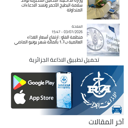
وزارة الداخلية: التحاليل المخبرية تؤكد
سلامة البطيخ الأحمر وتفند الادعاءات
المتداولة
الفلاحة
Catégorie
03/07/2026 - 15:47
منظمة الفاو : ارتفاع أسعار الغذاء
العالمية ب1.7 بالمائة شهر يونيو الماضي
تحميل تطبيق الاذاعة الجزائرية
آخر المقالات