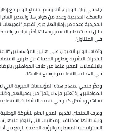
جاء في بيان للوزارة، أنّه برسم اجتماع للوزير مع إط
بالسكك الحديدية وعدد من كوادرها، والمدير العام 
الحديدية وعدد من إطاراتها، جرى تقديم "توجيهات
خلال تحديث نظم التسيير وجعلها أكثر نجاعة، والتح
في المتناول".
وأضاف الوزير أنه يجب على هاتين المؤسستين "الاع
القدرات البشرية وتطوير الخدمات عن طريق الاعتماد 
بالانشغالات المعبر عنها من طرف المواطنين بالإضاف
في العملية الاتصالية وتوسيع نطاقها".
وذكّر منجي بمهام هذه المؤسسات الحيوية التي ت
المواطنين، إذ تعتبر جزء لا يتجزأ من يومياتهم، وذل
تساهم وبشكل كبير في تنمية النشاطات الاقتصادية
وعرف الاجتماع، تقديم المدير العام للشركة الوطني
ونشاطاتها ومختلف الإمكانيات التي تتوفر عليها، سوا
الاستراتيجية المسطرة والرؤية الجديدة للرفع من أد