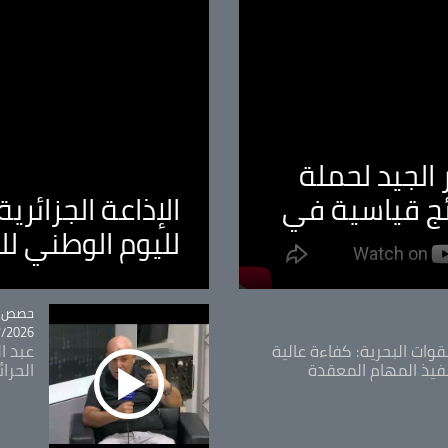
الجيد لحملة
ئج قياسية في
الإذاعة الجزائر
لليوم الوطني ل
tégorie
حصص و
26 - 09:49
قوات البحرية: كفاءة عالية
عبد ال
فيذ المهام المعقدة
الحرا