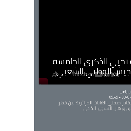
ية تحيي الذكرى الخامسة
لجيش الوطني الشعبي
Ca
برامج
30/07/20
قادر جيجلي:الغابات الجزائرية بين خطر
ئق ورهان التشجير الذكي