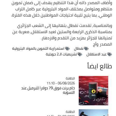
وأضاف المصدر ذاته أن هذا التنظيم يهدف إلى ضمان تموين
منتظم ومتواصل بمختلف المواد البترولية عبر كامل التراب
الوطني, بما يتيح تلبية احتياجات المواطنين خلال هذه الفترة.
وبالمناسبة, تقدمت نفطال بتهانيها إلى الشعب الجزائري
بمناسبة الذكرى الرابعة والستين لعيد الاستقلال, معربة عن
تمنياتها للجزائر بمزيد من التقدم والازدهار.
المصدر
وأج
نفطال
استمرارية التموين بالمواد البترولية
عيد الاستقلال
تشريعيات الـ2 جويلية
طالع ايضاً
الطاقة
Catégorie
06/08/2026 - 11:10
خام برنت فوق 79 دولارا للبرميل عند
التسوية
الطاقة
Catégorie