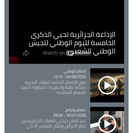
الإذاعة الجزائرية تحيي الذكرى
الخامسة لليوم الوطني للجيش
الوطني الشعبي
Catégorie
الدفاع الوطني
04/08/2026 - 12:10
فوج الأعمال الخاصة للقوات البحرية:
كفاءة عالية وتجهيزات متطورة لتنفيذ
المهام المعقدة
Catégorie
حصص وبرامج
30/07/2026 - 09:49
عبد القادر جيجلي:الغابات الجزائرية بين
خطر الحرائق ورهان التشجير الذكي