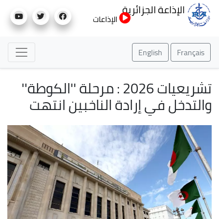
تجاوز
الإذاعة الجزائرية
إلى
الإذاعات
المحتوى
الرئيسي
English
Français
تشريعيات 2026 : مرحلة ''الكوطة''
والتدخل في إرادة الناخبين انتهت