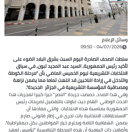
وسائل الإعلام
04/07/2026 - 09:50
سلطت الصحف الصادرة اليوم السبت بشرق البلاد الضوء على
تأكيد رئيس الجمهورية, السيد عبد المجيد تبون, في سياق
الانتخابات التشريعية ليوم الخميس الماضي بأن "مرحلة الكوطة
والتدخل في إرادة الناخبين قد انتهت تماما مما يضمن نزاهة
ومصداقية المؤسسة التشريعية في الجزائر الجديدة''.
وفي هذا الصدد, خصصت جريدة "النصر" حيزا كبيرا لمجريات هذا
الحدث الوطني الهام حيث تناولت بالتفصيل تصريحات رئيس
الجمهورية بمناسبة هذه الانتخابات والتي مفادها أن
''الاستحقاقات الانتخابية باتت تجرى في إطار قانوني صارم
يضمن الشفافية التامة ويحترم خيار المواطنين بكل ديمقراطية''.
وأضافت ذات اليومية أن هذه المحطة التنافسية "تؤسس لعهد