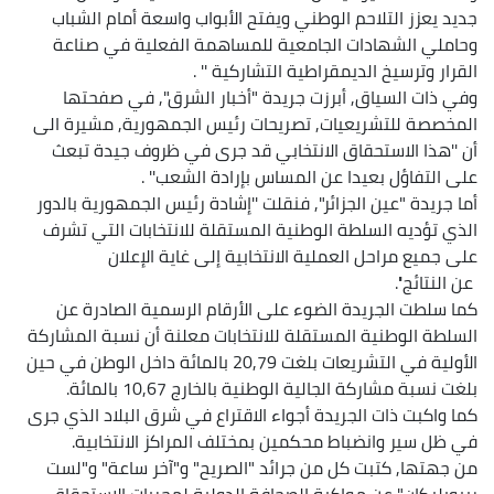
جديد يعزز التلاحم الوطني ويفتح الأبواب واسعة أمام الشباب
وحاملي الشهادات الجامعية للمساهمة الفعلية في صناعة
القرار وترسيخ الديمقراطية التشاركية '' .
وفي ذات السياق, أبرزت جريدة "أخبار الشرق", في صفحتها
المخصصة للتشريعيات, تصريحات رئيس الجمهورية, مشيرة الى
أن ''هذا الاستحقاق الانتخابي قد جرى في ظروف جيدة تبعث
على التفاؤل بعيدا عن المساس بإرادة الشعب'' .
أما جريدة "عين الجزائر", فنقلت ''إشادة رئيس الجمهورية بالدور
الذي تؤديه السلطة الوطنية المستقلة للانتخابات التي تشرف
على جميع مراحل العملية الانتخابية إلى غاية الإعلان
عن النتائج''.
كما سلطت الجريدة الضوء على الأرقام الرسمية الصادرة عن
السلطة الوطنية المستقلة للانتخابات معلنة أن نسبة المشاركة
الأولية في التشريعات بلغت 20,79 بالمائة داخل الوطن في حين
بلغت نسبة مشاركة الجالية الوطنية بالخارج 10,67 بالمائة.
كما واكبت ذات الجريدة أجواء الاقتراع في شرق البلاد الذي جرى
في ظل سير وانضباط محكمين بمختلف المراكز الانتخابية.
من جهتها, كتبت كل من جرائد "الصريح" و"آخر ساعة" و"لست
ريبوبليكان" عن مواكبة الصحافة الدولية لمجريات الاستحقاق