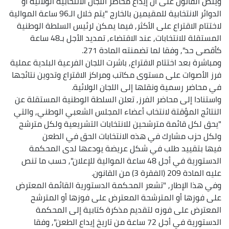
وينص القانون على أن إيداع محاضر اللجان الانتخابية الولائية أو
الدوائر الانتخابية للمقيمين بالخارج "يتم خلال الـ96 ساعة الموالية
لاختتام الاقتراع على الأكثر, فيما يمكن لرئيس السلطة الوطنية
المستقلة للانتخابات, عند الاقتضاء, تمديد الأجل بـ48 ساعة
كأقصى حد", وفقا لما تضمنته المادة 271.
ومباشرة بعد اختتام الاقتراع, باشرت اللجان الفرعية البلدية عملية
فرز الأصوات على مستوى مكاتب ومراكز الاقتراع وتدوين نتائجها
في محاضر رسمية ونقلها إلى اللجان الولائية.
واستنادا إلى محاضر الفرز, تعلن السلطة الوطنية المستقلة عن
النتائج المؤقتة لانتخاب أعضاء المجلس الشعبي الوطني, والتي
"يحق لكل قائمة مترشحين للانتخابات التشريعية ولكل مترشح
ولكل حزب مشارك في هذه الانتخابات الحق في الطعن
فيها بتقييد طلب في شكل عريضة يودعها لدى المحكمة
الدستورية في أجل 48 ساعة الموالية للإعلان", حسب ما تنص
عليه المادة 209 (الفقرة 3) من القانون.
وفي هذا الإطار, "تشعر المحكمة الدستورية القائمة المعترض
على فوزها أو المترشحة المعترض على فوزها أو المترشح
المعترض على فوزه لتقديم مذكرة كتابية إلى المحكمة
الدستورية في أجل 72 ساعة من تاريخ إيداع الطعن", وفقا