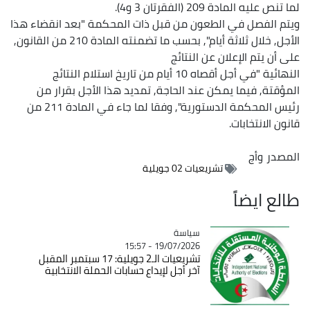
لما تنص عليه المادة 209 (الفقرتان 3 و4).
ويتم الفصل في الطعون من قبل ذات المحكمة "بعد انقضاء هذا
الأجل, خلال ثلاثة أيام", بحسب ما تضمنته المادة 210 من القانون,
على أن يتم الإعلان عن النتائج
النهائية "في أجل أقصاه 10 أيام من تاريخ استلام النتائج
المؤقتة, فيما يمكن عند الحاجة, تمديد هذا الأجل بقرار من
رئيس المحكمة الدستورية", وفقا لما جاء في المادة 211 من
قانون الانتخابات.
المصدر
وأج
تشريعيات 02 جويلية
طالع ايضاً
سياسة
Catégorie
19/07/2026 - 15:57
تشريعيات الـ2 جويلية: 17 سبتمبر المقبل
آخر أجل لإيداع حسابات الحملة الانتخابية