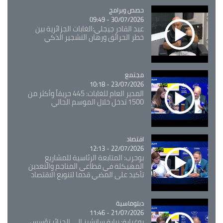
Catégorie
حصص وبرامج
30/07/2026 - 09:49
عبد القادر جيجلي:الغابات الجزائرية بين
خطر الحرائق ورهان التشجير الذكي
مجتمع
Catégorie
23/07/2026 - 10:18
المدير العام للغابات: 445 حريقاً وأكثر من
1500 تدخل خلال الموسم الحالي
اقتصاد
Catégorie
22/07/2026 - 12:13
بوحرب: المتابعة الرئاسية للمشاريع
المهيكلة في قطاعي المناجم والتعدين
تأكيد على المضي قدما لتنويع الاقتصاد
Catégorie
دبلوماسية
21/07/2026 - 11:46
بوغرارة: زيارة سانشيز إلى الجزائر تؤسس