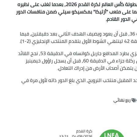
تأهل المنتخب الإنجليزي إلى الدور ربع النهائي من بطولة كأس العالم لكرة القدم 2026, بعدما تغلب على نظيره
اراة التي جمعتهما على ملعب "أزتيكا" بمكسيكو سيتي ضمن منافسات الدور
 الدور القادم.
وافتتح جود بيلينجهام التسجيل لإنجلترا في الدقيقة 36, قبل أن يعود ويضيف الهدف الثاني بعد دقيقتين, فيما
(2-1).
ورغم النقص العددي الذي تعرض له المنتخب الإنجليزي بطرد المدافع جاريل كوانساه في الدقيقة 53, نجح القائد
هاري كين في تعزيز النتيجة بإحراز الهدف الثالث من ركلة جزاء في الدقيقة 60, قبل أن يسجل راؤول خيمينيز
ن يتمكن أصحاب الأرض من إدراك التعادل.
د المقبل منتخب النرويج, الذي بلغ الدور ذاته لأول مرة في
ربع نهائي
Catégorie
كرة القدم
04/08/2026 - 13:21