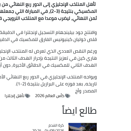
المكسيكي بنتيجة (3-2), في المب
ثمن النهائي, ليضرب موعدا مع المنتخب النرويجي في
قلص خوليان كينيونيس الفارق للمكسيك في الدقيقة 42 لينتهي الشوط الأول بتقدم المنتخب الإنجليزي 
الهدف الثاني للمكسيك في الدقائق الأخيرة, دون أ
ويواجه المنتخب الإنجليزي في الدور ربع النهائي الأح
تاريخه, بعد فوزه على البرازيل بنتيجة (2-1).
المصدر
وأج
كأس العالم 2026
تأهل إنجلترا
طالع ايضاً
Catégorie
كرة القدم
04/08/2026 - 20:25