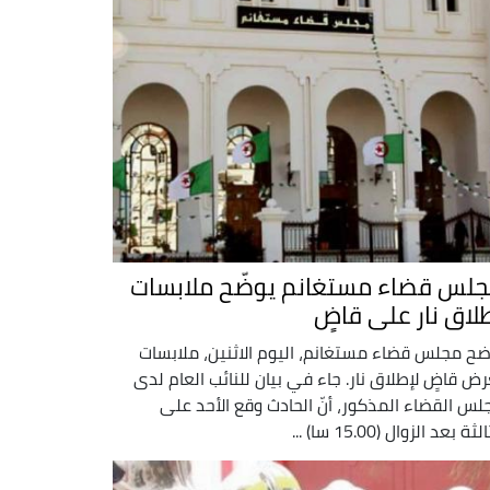
لس قضاء مستغانم يوضّح ملابسات
لاق نار على قاضٍ
ضح مجلس قضاء مستغانم، اليوم الاثنين، ملابسات
رض قاضٍ لإطلاق نار. جاء في بيان للنائب العام لدى
لس القضاء المذكور، أنّ الحادث وقع الأحد على
لثة بعد الزوال (15.00 سا) ...