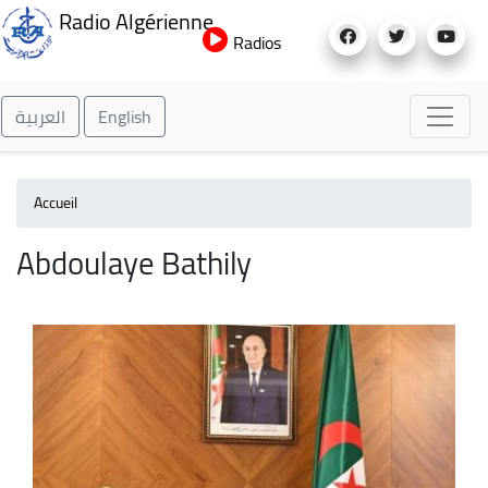
Aller
Radio Algérienne
au
Radios
contenu
principal
العربية
English
Accueil
Abdoulaye Bathily