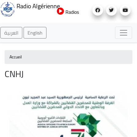
Aller
Radio Algérienne
au
Radios
contenu
principal
العربية
English
Accueil
CNHJ