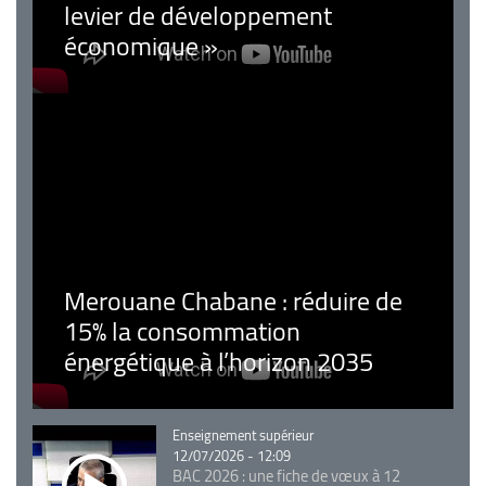
levier de développement
économique »
Merouane Chabane : réduire de
15% la consommation
énergétique à l’horizon 2035
Catégorie
Enseignement supérieur
12/07/2026 - 12:09
BAC 2026 : une fiche de vœux à 12