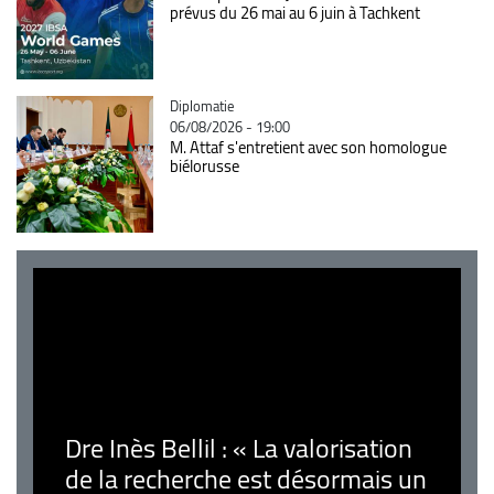
prévus du 26 mai au 6 juin à Tachkent
Catégorie
Diplomatie
06/08/2026 - 19:00
M. Attaf s'entretient avec son homologue
biélorusse
Dre Inès Bellil : « La valorisation
de la recherche est désormais un