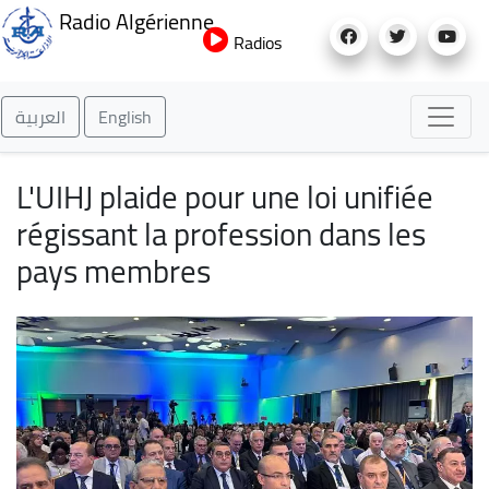
Aller
Radio Algérienne
au
Radios
contenu
principal
العربية
English
L'UIHJ plaide pour une loi unifiée
régissant la profession dans les
pays membres