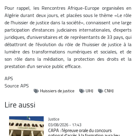
Pour rappel, les Rencontres Afrique-Europe organisées en
Algérie durant
deux jours, et placées sous le thème «Le rôle
de l'huissier de justice dans la société», connaissent une large
participation d'instances judiciaires internationales, d'experts
juridiques, d'universitaires et de représentants de 33 pays, qui
débattront de l'évolution du rôle de l'huissier de justice à la
lumière des transformations numériques et sociales, et de
son rôle dans la médiation, la protection des droits et la
prestation d'un service public efficace.
APS
Source
APS
Huissiers de justice
UIHJ
CNHJ
Lire aussi
Catégorie
Justice
03/08/2026 - 17:43
CAPA : l'épreuve orale du concours
national d'accès à la formation aura lieu