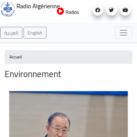
Aller
Radio Algérienne
au
Radios
contenu
principal
العربية
English
Accueil
Environnement