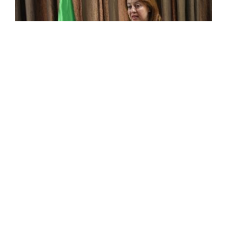
Convention onusienne sur les changements
climatiques: l'Algérie soumettra ses
rapports fin février en cours
La ministre de l'Environnement et des Energies
renouvelables, Samia Moualfi, a affirmé jeudi à Alger que
l'Algérie soumettra, fin février en cours, la 3e
communication nationale et le 1e rapport ...