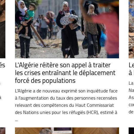
és
L'Algérie réitère son appel à traiter
L
les crises entraînant le déplacement
à 
forcé des populations
s
La
2
Na
L'Algérie a de nouveau exprimé son inquiétude face
à
As
à l'augmentation du taux des personnes recensées
co
relevant des compétences du Haut Commissariat
de
des Nations unies pour les réfugiés (HCR), estimé à
...