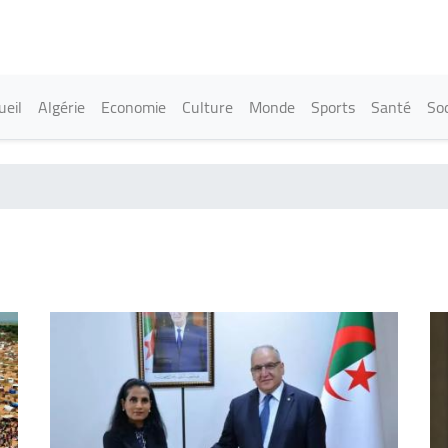
Aller
au
contenu
principal
in navigation
ueil
Algérie
Economie
Culture
Monde
Sports
Santé
Soc