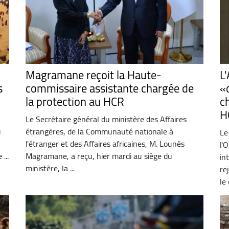
Magramane reçoit la Haute-
L
s
commissaire assistante chargée de
«
la protection au HCR
c
H
Le Secrétaire général du ministère des Affaires
u
étrangères, de la Communauté nationale à
Le
l'étranger et des Affaires africaines, M. Lounès
l'
...
Magramane, a reçu, hier mardi au siège du
in
ministère, la ...
re
le