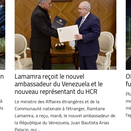
en
Lamamra reçoit le nouvel
O
ambassadeur du Venezuela et le
fu
nouveau représentant du HCR
Pl
 à
mo
Le ministre des Affaires étrangères et de la
és
mi
Communauté nationale à l'étranger, Ramtane
l'
Lamamra, a reçu, mardi, le nouvel ambassadeur de
la République du Venezuela, Juan Bautista Arias
Palacio, qui ...