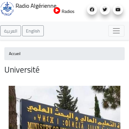
Aller
Radio Algérienne
au
Radios
contenu
principal
العربية
English
Accueil
Université